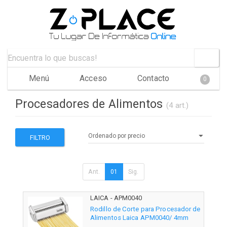
Menú
Acceso
Contacto
0
Procesadores de Alimentos
(4 art.)
FILTRO
Ant.
01
Sig.
LAICA - APM0040
Rodillo de Corte para Procesador de
Alimentos Laica APM0040/ 4mm