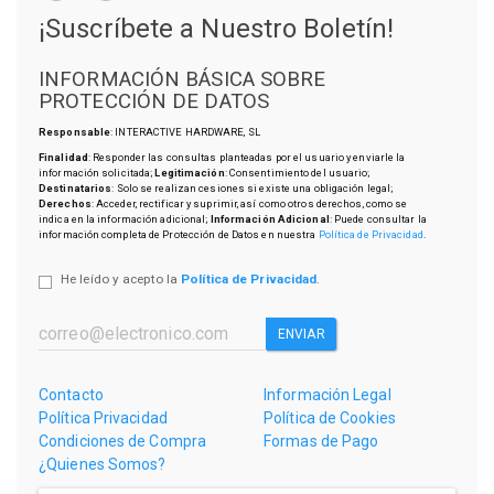
¡Suscríbete a Nuestro Boletín!
INFORMACIÓN BÁSICA SOBRE
PROTECCIÓN DE DATOS
Responsable
: INTERACTIVE HARDWARE, SL
Finalidad
: Responder las consultas planteadas por el usuario y enviarle la
información solicitada;
Legitimación
: Consentimiento del usuario;
Destinatarios
: Solo se realizan cesiones si existe una obligación legal;
Derechos
: Acceder, rectificar y suprimir, así como otros derechos, como se
indica en la información adicional;
Información Adicional
: Puede consultar la
información completa de Protección de Datos en nuestra
Política de Privacidad
.
He leído y acepto la
Política de Privacidad
.
ENVIAR
Contacto
Información Legal
Política Privacidad
Política de Cookies
Condiciones de Compra
Formas de Pago
¿Quienes Somos?