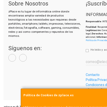
Sobre Nosotros
¡Suscríb
zPlace es tu lugar de informática online donde
INFORMAC
encontraras amplia variedad de productos
tecnológicos a las necesidades que requieras desde
Responsable
: IN
portátiles, smartphone, tablets, impresoras, televisiones,
Finalidad
: Responde
electrónica, fotografía, software, gaming, consumibles,
Legitimación
: Con
redes y asi como compenentes y repuestos de los
legal;
Derechos
: A
mismos.
adicional;
Informac
Política de Privacid
Síguenos en:
He leído y a
Contacto
Política Priva
Condiciones 
¿Quienes So
Política de Cookies de zplace.es
zplace.es © 2026