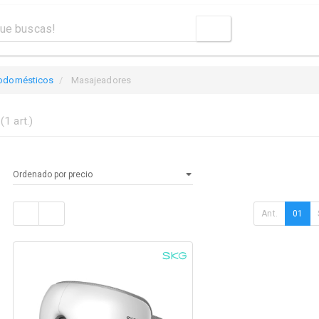
rodomésticos
Masajeadores
s
(1 art.)
Ant.
01