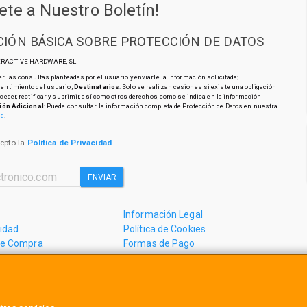
ete a Nuestro Boletín!
IÓN BÁSICA SOBRE PROTECCIÓN DE DATOS
TERACTIVE HARDWARE, SL
r las consultas planteadas por el usuario y enviarle la información solicitada;
sentimiento del usuario;
Destinatarios
: Solo se realizan cesiones si existe una obligación
cceder, rectificar y suprimir, así como otros derechos, como se indica en la información
ión Adicional
: Puede consultar la información completa de Protección de Datos en nuestra
ad
.
cepto la
Política de Privacidad
.
ENVIAR
Información Legal
cidad
Política de Cookies
de Compra
Formas de Pago
mos?