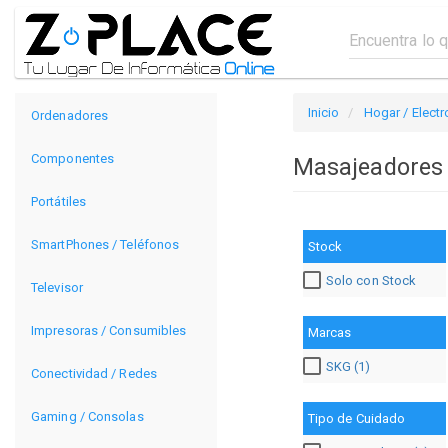
Inicio
Hogar / Elect
Ordenadores
Componentes
Masajeadore
Portátiles
SmartPhones / Teléfonos
Stock
Solo con Stock
Televisor
Impresoras / Consumibles
Marcas
SKG (1)
Conectividad / Redes
Gaming / Consolas
Tipo de Cuidado