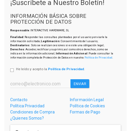
¡Suscríbete a Nuestro Boletín!
INFORMACIÓN BÁSICA SOBRE
PROTECCIÓN DE DATOS
Responsable
: INTERACTIVE HARDWARE, SL
Finalidad
: Responder las consultas planteadas por el usuario y enviarle la
información solicitada;
Legitimación
: Consentimiento del usuario;
Destinatarios
: Solo se realizan cesiones si existe una obligación legal;
Derechos
: Acceder, rectificar y suprimir, así como otros derechos, como se
indica en la información adicional;
Información Adicional
: Puede consultar la
información completa de Protección de Datos en nuestra
Política de Privacidad
.
He leído y acepto la
Política de Privacidad
.
ENVIAR
Contacto
Información Legal
Política Privacidad
Política de Cookies
Condiciones de Compra
Formas de Pago
¿Quienes Somos?