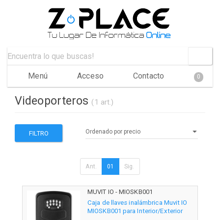
Menú
Acceso
Contacto
0
Videoporteros
(1 art.)
FILTRO
Ant.
01
Sig.
MUVIT IO - MIOSKB001
Caja de llaves inalámbrica Muvit IO
MIOSKB001 para Interior/Exterior