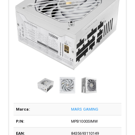
Marca:
MARS GAMING
P/N:
MPB1000SIMW
EAN:
8435693110149