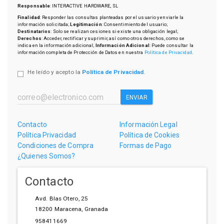
Responsable
: INTERACTIVE HARDWARE, SL
Finalidad
: Responder las consultas planteadas por el usuario y enviarle la
información solicitada;
Legitimación
: Consentimiento del usuario;
Destinatarios
: Solo se realizan cesiones si existe una obligación legal;
Derechos
: Acceder, rectificar y suprimir, así como otros derechos, como se
indica en la información adicional;
Información Adicional
: Puede consultar la
información completa de Protección de Datos en nuestra
Política de Privacidad
.
He leído y acepto la
Política de Privacidad
.
ENVIAR
Contacto
Información Legal
Política Privacidad
Política de Cookies
Condiciones de Compra
Formas de Pago
¿Quienes Somos?
Contacto
Avd. Blas Otero, 25
18200
Maracena
,
Granada
958411669