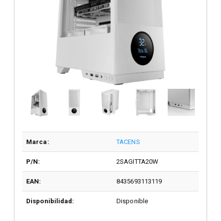
Marca:
TACENS
P/N:
2SAGITTA20W
EAN:
8435693113119
Disponibilidad:
Disponible