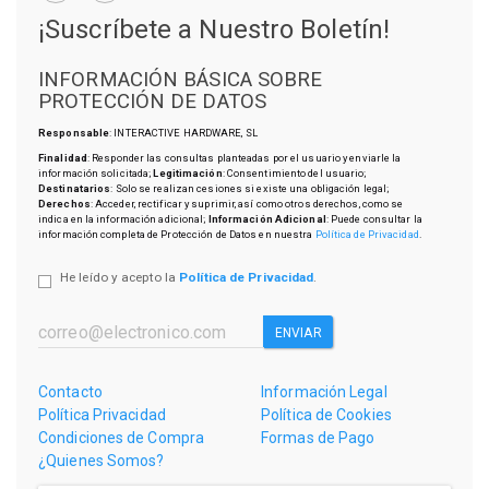
¡Suscríbete a Nuestro Boletín!
INFORMACIÓN BÁSICA SOBRE
PROTECCIÓN DE DATOS
Responsable
: INTERACTIVE HARDWARE, SL
Finalidad
: Responder las consultas planteadas por el usuario y enviarle la
información solicitada;
Legitimación
: Consentimiento del usuario;
Destinatarios
: Solo se realizan cesiones si existe una obligación legal;
Derechos
: Acceder, rectificar y suprimir, así como otros derechos, como se
indica en la información adicional;
Información Adicional
: Puede consultar la
información completa de Protección de Datos en nuestra
Política de Privacidad
.
He leído y acepto la
Política de Privacidad
.
ENVIAR
Contacto
Información Legal
Política Privacidad
Política de Cookies
Condiciones de Compra
Formas de Pago
¿Quienes Somos?