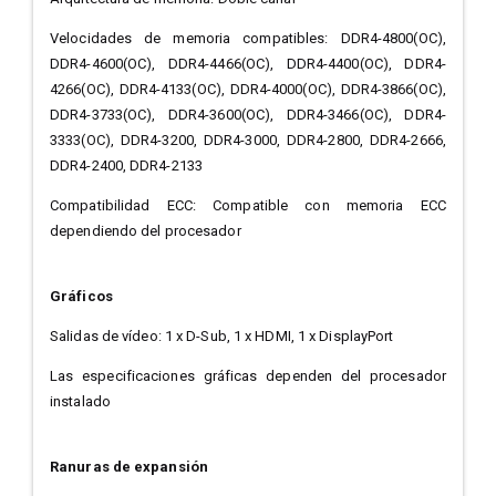
Velocidades de memoria compatibles: DDR4-4800(OC),
DDR4-4600(OC), DDR4-4466(OC), DDR4-4400(OC), DDR4-
4266(OC), DDR4-4133(OC), DDR4-4000(OC), DDR4-3866(OC),
DDR4-3733(OC), DDR4-3600(OC), DDR4-3466(OC), DDR4-
3333(OC), DDR4-3200, DDR4-3000, DDR4-2800, DDR4-2666,
DDR4-2400, DDR4-2133
Compatibilidad ECC: Compatible con memoria ECC
dependiendo del procesador
Gráficos
Salidas de vídeo: 1 x D-Sub, 1 x HDMI, 1 x DisplayPort
Las especificaciones gráficas dependen del procesador
instalado
Ranuras de expansión