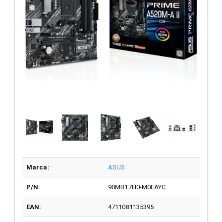
Marca:
ASUS
P/N:
90MB17H0-M0EAYC
EAN:
4711081135395