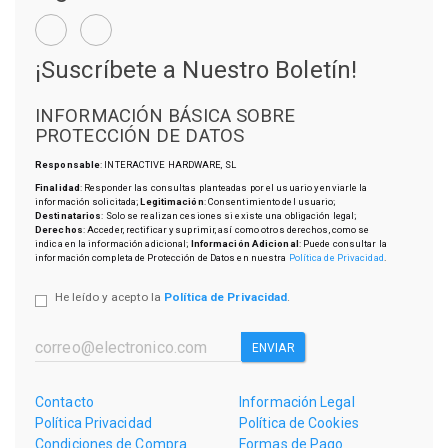
¡Suscríbete a Nuestro Boletín!
INFORMACIÓN BÁSICA SOBRE
PROTECCIÓN DE DATOS
Responsable
: INTERACTIVE HARDWARE, SL
Finalidad
: Responder las consultas planteadas por el usuario y enviarle la
información solicitada;
Legitimación
: Consentimiento del usuario;
Destinatarios
: Solo se realizan cesiones si existe una obligación legal;
Derechos
: Acceder, rectificar y suprimir, así como otros derechos, como se
indica en la información adicional;
Información Adicional
: Puede consultar la
información completa de Protección de Datos en nuestra
Política de Privacidad
.
He leído y acepto la
Política de Privacidad
.
ENVIAR
Contacto
Información Legal
Política Privacidad
Política de Cookies
Condiciones de Compra
Formas de Pago