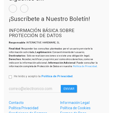
¡Suscríbete a Nuestro Boletín!
INFORMACIÓN BÁSICA SOBRE
PROTECCIÓN DE DATOS
Responsable
: INTERACTIVE HARDWARE, SL
Finalidad
: Responder las consultas planteadas por el usuario y enviarle la
información solicitada;
Legitimación
: Consentimiento del usuario;
Destinatarios
: Solo se realizan cesiones si existe una obligación legal;
Derechos
: Acceder, rectificar y suprimir, así como otros derechos, como se
indica en la información adicional;
Información Adicional
: Puede consultar la
información completa de Protección de Datos en nuestra
Política de Privacidad
.
He leído y acepto la
Política de Privacidad
.
ENVIAR
Contacto
Información Legal
Política Privacidad
Política de Cookies