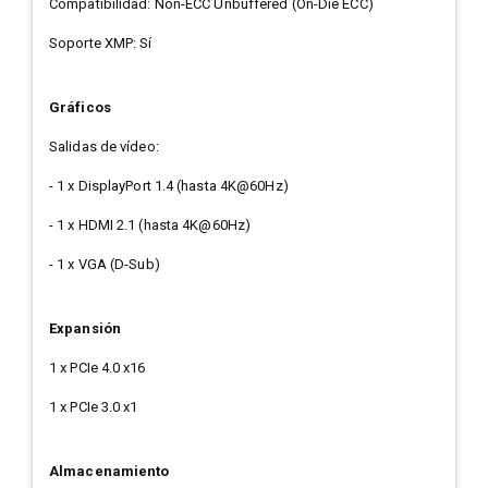
Compatibilidad: Non-ECC Unbuffered (On-Die ECC)
Soporte XMP: Sí
Gráficos
Salidas de vídeo:
- 1 x DisplayPort 1.4 (hasta 4K@60Hz)
- 1 x HDMI 2.1 (hasta 4K@60Hz)
- 1 x VGA (D-Sub)
Expansión
1 x PCIe 4.0 x16
1 x PCIe 3.0 x1
Almacenamiento