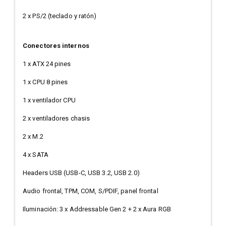
2 x PS/2 (teclado y ratón)
Conectores internos
1 x ATX 24 pines
1 x CPU 8 pines
1 x ventilador CPU
2 x ventiladores chasis
2 x M.2
4 x SATA
Headers USB (USB-C, USB 3.2, USB 2.0)
Audio frontal, TPM, COM, S/PDIF, panel frontal
Iluminación: 3 x Addressable Gen 2 + 2 x Aura RGB