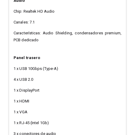
Audio
Chip: Realtek HD Audio
Canales: 7.1
Características: Audio Shielding, condensadores premium,
PCB dedicado
Panel trasero
1 x USB 10Gbps (Type-A)
4 x USB 2.0
1 x DisplayPort
1 x HDMI
1 x VGA
1 x RJ-45 (Intel 1Gb)
3 x conectores de audio