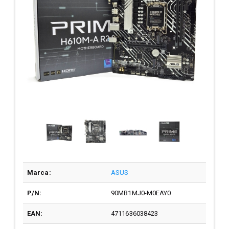
Marca:
ASUS
P/N:
90MB1MJ0-M0EAY0
EAN:
4711636038423