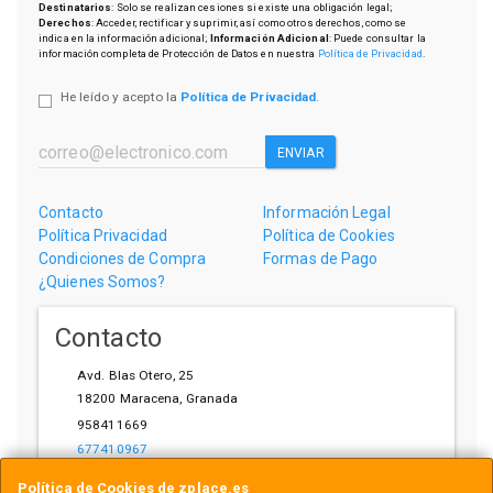
Destinatarios
: Solo se realizan cesiones si existe una obligación legal;
Derechos
: Acceder, rectificar y suprimir, así como otros derechos, como se
indica en la información adicional;
Información Adicional
: Puede consultar la
información completa de Protección de Datos en nuestra
Política de Privacidad
.
He leído y acepto la
Política de Privacidad
.
ENVIAR
Contacto
Información Legal
Política Privacidad
Política de Cookies
Condiciones de Compra
Formas de Pago
¿Quienes Somos?
Contacto
Avd. Blas Otero, 25
18200
Maracena
,
Granada
958411669
677410967
ihardware@gmail.com
Política de Cookies de zplace.es