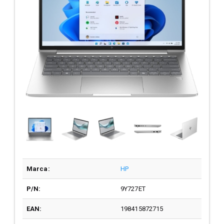
Marca:
HP
P/N:
9Y727ET
EAN:
198415872715