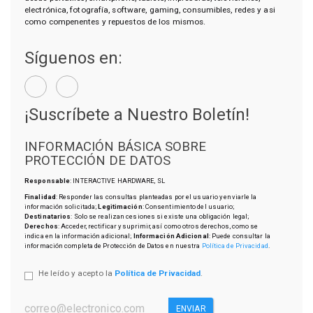
electrónica, fotografía, software, gaming, consumibles, redes y asi
como compenentes y repuestos de los mismos.
Síguenos en:
¡Suscríbete a Nuestro Boletín!
INFORMACIÓN BÁSICA SOBRE
PROTECCIÓN DE DATOS
Responsable
: INTERACTIVE HARDWARE, SL
Finalidad
: Responder las consultas planteadas por el usuario y enviarle la
información solicitada;
Legitimación
: Consentimiento del usuario;
Destinatarios
: Solo se realizan cesiones si existe una obligación legal;
Derechos
: Acceder, rectificar y suprimir, así como otros derechos, como se
indica en la información adicional;
Información Adicional
: Puede consultar la
información completa de Protección de Datos en nuestra
Política de Privacidad
.
He leído y acepto la
Política de Privacidad
.
ENVIAR