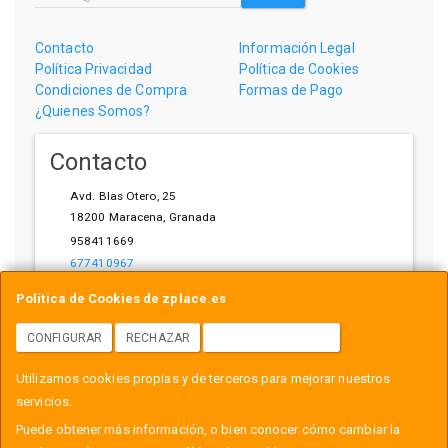
Contacto
Información Legal
Política Privacidad
Política de Cookies
Condiciones de Compra
Formas de Pago
¿Quienes Somos?
Contacto
Avd. Blas Otero, 25
18200
Maracena
,
Granada
958411669
677410967
ihardware@gmail.com
Política de Cookies de zplace.es
CONFIGURAR
RECHAZAR
ACEPTAR COOKIES
Horario
Utilizamos cookies propias y de terceros para mejorar nuestros
L-V: 10:00-14:00, 17:00-21:00
servicios.
Puede obtener más información, o bien conocer cómo cambiar la