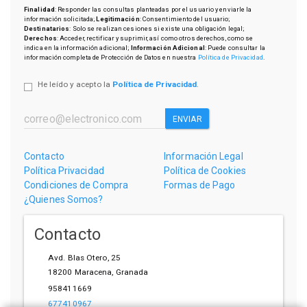
Finalidad
: Responder las consultas planteadas por el usuario y enviarle la
información solicitada;
Legitimación
: Consentimiento del usuario;
Destinatarios
: Solo se realizan cesiones si existe una obligación legal;
Derechos
: Acceder, rectificar y suprimir, así como otros derechos, como se
indica en la información adicional;
Información Adicional
: Puede consultar la
información completa de Protección de Datos en nuestra
Política de Privacidad
.
He leído y acepto la
Política de Privacidad
.
ENVIAR
Contacto
Información Legal
Política Privacidad
Política de Cookies
Condiciones de Compra
Formas de Pago
¿Quienes Somos?
Contacto
Avd. Blas Otero, 25
18200
Maracena
,
Granada
958411669
677410967