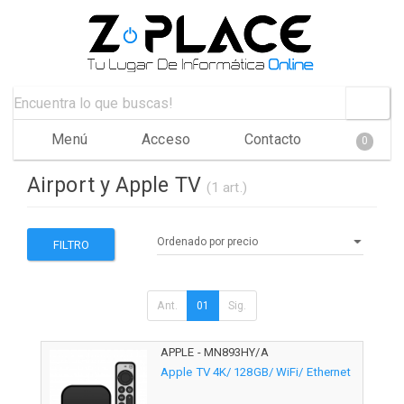
Menú
Acceso
Contacto
0
Airport y Apple TV
(1 art.)
FILTRO
Ant.
01
Sig.
APPLE - MN893HY/A
Apple TV 4K/ 128GB/ WiFi/ Ethernet