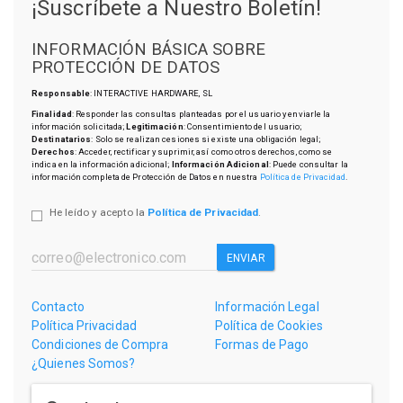
¡Suscríbete a Nuestro Boletín!
INFORMACIÓN BÁSICA SOBRE
PROTECCIÓN DE DATOS
Responsable
: INTERACTIVE HARDWARE, SL
Finalidad
: Responder las consultas planteadas por el usuario y enviarle la
información solicitada;
Legitimación
: Consentimiento del usuario;
Destinatarios
: Solo se realizan cesiones si existe una obligación legal;
Derechos
: Acceder, rectificar y suprimir, así como otros derechos, como se
indica en la información adicional;
Información Adicional
: Puede consultar la
información completa de Protección de Datos en nuestra
Política de Privacidad
.
He leído y acepto la
Política de Privacidad
.
ENVIAR
Contacto
Información Legal
Política Privacidad
Política de Cookies
Condiciones de Compra
Formas de Pago
¿Quienes Somos?