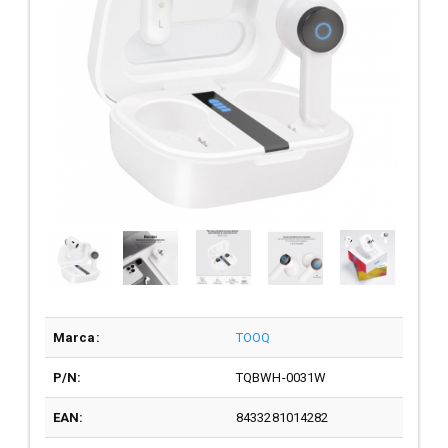
Marca:
TOOQ
P/N:
TQBWH-0031W
EAN:
8433281014282