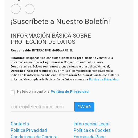
¡Suscríbete a Nuestro Boletín!
INFORMACIÓN BÁSICA SOBRE
PROTECCIÓN DE DATOS
Responsable
: INTERACTIVE HARDWARE, SL
Finalidad
: Responder las consultas planteadas por el usuario y enviarle la
información solicitada;
Legitimación
: Consentimiento del usuario;
Destinatarios
: Solo se realizan cesiones si existe una obligación legal;
Derechos
: Acceder, rectificar y suprimir, así como otros derechos, como se
indica en la información adicional;
Información Adicional
: Puede consultar la
información completa de Protección de Datos en nuestra
Política de Privacidad
.
He leído y acepto la
Política de Privacidad
.
ENVIAR
Contacto
Información Legal
Política Privacidad
Política de Cookies
Condiciones de Compra
Formas de Pago