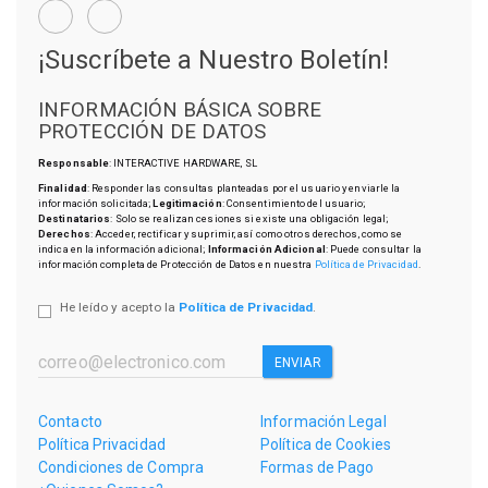
¡Suscríbete a Nuestro Boletín!
INFORMACIÓN BÁSICA SOBRE
PROTECCIÓN DE DATOS
Responsable
: INTERACTIVE HARDWARE, SL
Finalidad
: Responder las consultas planteadas por el usuario y enviarle la
información solicitada;
Legitimación
: Consentimiento del usuario;
Destinatarios
: Solo se realizan cesiones si existe una obligación legal;
Derechos
: Acceder, rectificar y suprimir, así como otros derechos, como se
indica en la información adicional;
Información Adicional
: Puede consultar la
información completa de Protección de Datos en nuestra
Política de Privacidad
.
He leído y acepto la
Política de Privacidad
.
ENVIAR
Contacto
Información Legal
Política Privacidad
Política de Cookies
Condiciones de Compra
Formas de Pago