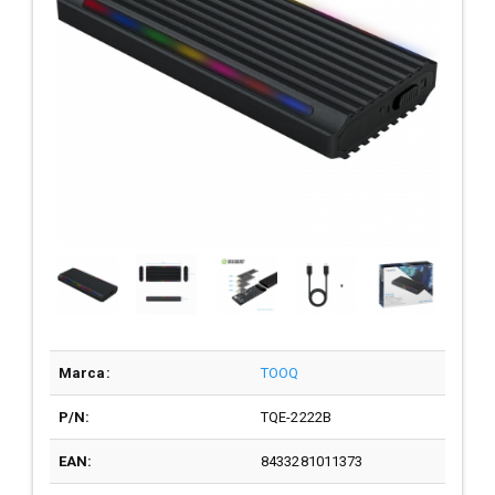
Marca:
TOOQ
P/N:
TQE-2222B
EAN:
8433281011373