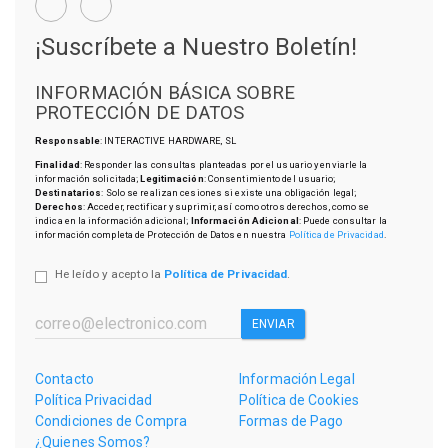
¡Suscríbete a Nuestro Boletín!
INFORMACIÓN BÁSICA SOBRE
PROTECCIÓN DE DATOS
Responsable
: INTERACTIVE HARDWARE, SL
Finalidad
: Responder las consultas planteadas por el usuario y enviarle la
información solicitada;
Legitimación
: Consentimiento del usuario;
Destinatarios
: Solo se realizan cesiones si existe una obligación legal;
Derechos
: Acceder, rectificar y suprimir, así como otros derechos, como se
indica en la información adicional;
Información Adicional
: Puede consultar la
información completa de Protección de Datos en nuestra
Política de Privacidad
.
He leído y acepto la
Política de Privacidad
.
ENVIAR
Contacto
Información Legal
Política Privacidad
Política de Cookies
Condiciones de Compra
Formas de Pago
¿Quienes Somos?