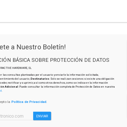
ete a Nuestro Boletín!
IÓN BÁSICA SOBRE PROTECCIÓN DE DATOS
TERACTIVE HARDWARE, SL
r las consultas planteadas por el usuario y enviarle la información solicitada;
sentimiento del usuario;
Destinatarios
: Solo se realizan cesiones si existe una obligación
cceder, rectificar y suprimir, así como otros derechos, como se indica en la información
ión Adicional
: Puede consultar la información completa de Protección de Datos en nuestra
ad
.
cepto la
Política de Privacidad
.
ENVIAR