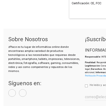
Certificación: CE, FCC
Sobre Nosotros
¡Suscríb
zPlace es tu lugar de informática online donde
INFORMAC
encontraras amplia variedad de productos
tecnológicos a las necesidades que requieras desde
Responsable
: IN
portátiles, smartphone, tablets, impresoras, televisiones,
Finalidad
: Responde
electrónica, fotografía, software, gaming, consumibles,
Legitimación
: Con
redes y asi como compenentes y repuestos de los
legal;
Derechos
: A
mismos.
adicional;
Informac
Política de Privacid
Síguenos en:
He leído y a