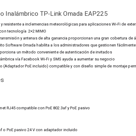
so Inalámbrico TP-Link Omada EAP225
 y resistente a inclemencias meteorológicas para aplicaciones Wi-Fi de exter
con tecnología 2×2 MIMO
transmisión y antenas de alta ganancia proporcionan una gran cobertura de 
ito Software Omada habilita a los administradores que gestionen fácilment
oporciona un método conveniente de autenticación de invitados
alámbrica vía Facebook Wi-Fi y SMS ayuda a aumentar su negocio
o (Adaptador PoE incluido) compatible y con diseño simple de montaje permi
es
ernet RJ45 compatible con PoE 802.3af y PoE pasivo
af o PoE pasivo 24 V con adaptador incluido