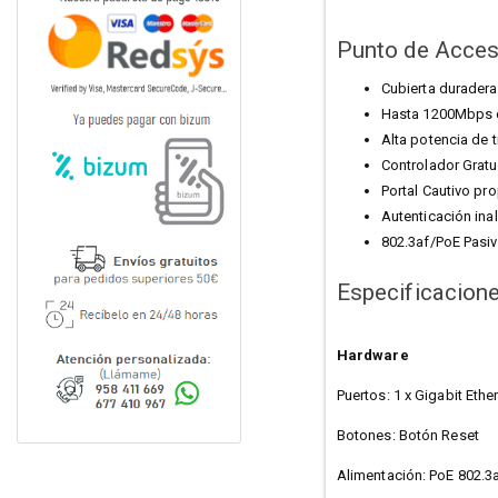
Punto de Acce
Cubierta duradera
Hasta 1200Mbps 
Alta potencia de 
Controlador Gratu
Portal Cautivo pr
Autenticación in
802.3af/PoE Pasiv
Especificacion
Hardware
Puertos: 1 x Gigabit Eth
Botones: Botón Reset
Alimentación: PoE 802.3