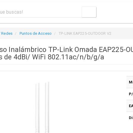
/ Redes
Puntos de Acceso
TP-LINK EAP225-OUTDOOR V2
eso Inalámbrico TP-Link Omada EAP225-
 de 4dBi/ WiFi 802.11ac/n/b/g/a
M
P
E
Di