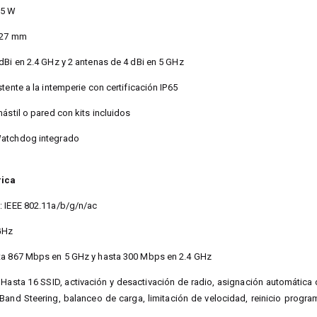
.5 W
 27 mm
dBi en 2.4 GHz y 2 antenas de 4 dBi en 5 GHz
tente a la intemperie con certificación IP65
ástil o pared con kits incluidos
Watchdog integrado
rica
: IEEE 802.11a/b/g/n/ac
 GHz
ta 867 Mbps en 5 GHz y hasta 300 Mbps en 2.4 GHz
 Hasta 16 SSID, activación y desactivación de radio, asignación automátic
Band Steering, balanceo de carga, limitación de velocidad, reinicio progr