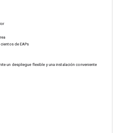
ior
área
e cientos de EAPs
te un despliegue flexible y una instalación conveniente