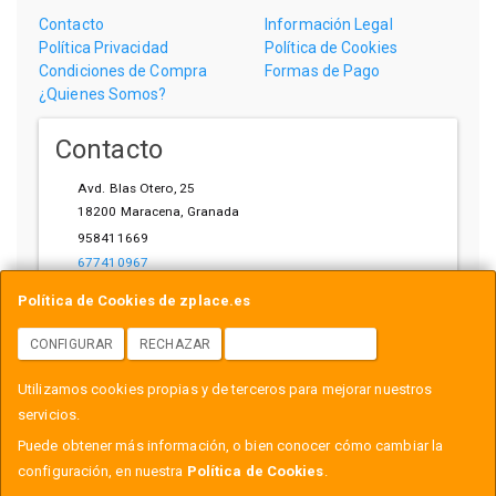
Contacto
Información Legal
Política Privacidad
Política de Cookies
Condiciones de Compra
Formas de Pago
¿Quienes Somos?
Contacto
Avd. Blas Otero, 25
18200
Maracena
,
Granada
958411669
677410967
ihardware@gmail.com
Política de Cookies de zplace.es
CONFIGURAR
RECHAZAR
ACEPTAR COOKIES
Horario
Utilizamos cookies propias y de terceros para mejorar nuestros
L-V: 10:00-14:00, 17:00-21:00
servicios.
Puede obtener más información, o bien conocer cómo cambiar la
configuración, en nuestra
Política de Cookies
.
, , , , España. - C.I.F.: B18558999 - Tfno: