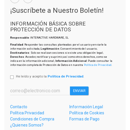
¡Suscríbete a Nuestro Boletín!
INFORMACIÓN BÁSICA SOBRE
PROTECCIÓN DE DATOS
Responsable
: INTERACTIVE HARDWARE, SL
Finalidad
: Responder las consultas planteadas por el usuario y enviarle la
información solicitada;
Legitimación
: Consentimiento del usuario;
Destinatarios
: Solo se realizan cesiones si existe una obligación legal;
Derechos
: Acceder, rectificar y suprimir, así como otros derechos, como se
indica en la información adicional;
Información Adicional
: Puede consultar la
información completa de Protección de Datos en nuestra
Política de Privacidad
.
He leído y acepto la
Política de Privacidad
.
ENVIAR
Contacto
Información Legal
Política Privacidad
Política de Cookies
Condiciones de Compra
Formas de Pago
¿Quienes Somos?