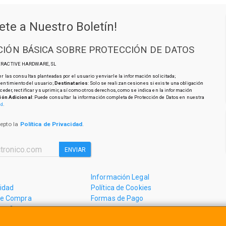
ete a Nuestro Boletín!
IÓN BÁSICA SOBRE PROTECCIÓN DE DATOS
TERACTIVE HARDWARE, SL
r las consultas planteadas por el usuario y enviarle la información solicitada;
sentimiento del usuario;
Destinatarios
: Solo se realizan cesiones si existe una obligación
cceder, rectificar y suprimir, así como otros derechos, como se indica en la información
ión Adicional
: Puede consultar la información completa de Protección de Datos en nuestra
ad
.
cepto la
Política de Privacidad
.
ENVIAR
Información Legal
cidad
Política de Cookies
de Compra
Formas de Pago
mos?