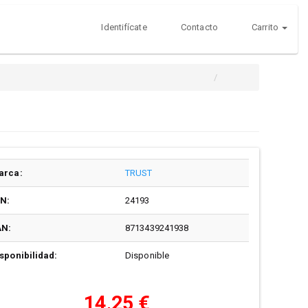
Identifícate
Contacto
Carrito
arca:
TRUST
/N:
24193
AN:
8713439241938
sponibilidad:
Disponible
14,25 €