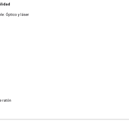
ilidad
e: Óptico y láser
e ratón