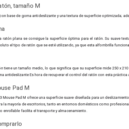
ratón, tamaño M
a con base de goma antideslizante y una textura de superficie optimizada; a
ma
a ratón plana se consigue la superficie óptima para el ratón. Su suave text
oluto el tipo de ratón que se esté utilizando, ya que esta alfombrilla funcio
tón tiene un tamaño medio, lo que significa que su superficie mide 250 x 21
 antideslizante Es hora de recuperar el control del ratón con esta práctica a
ouse Pad M
93 Mouse Pad M ofrece una superficie suave diseñada para un deslizamiento 
 la mayoría de escritorios, tanto en entornos domésticos como profesionale
o enrollable facilita el transporte y almacenamiento.
omprarlo