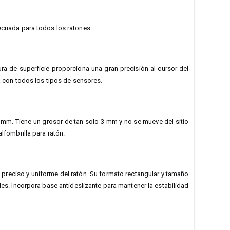
decuada para todos los ratones
ura de superficie proporciona una gran precisión al cursor del
na con todos los tipos de sensores.
0 mm. Tiene un grosor de tan solo 3 mm y no se mueve del sitio
lfombrilla para ratón.
preciso y uniforme del ratón. Su formato rectangular y tamaño
s. Incorpora base antideslizante para mantener la estabilidad