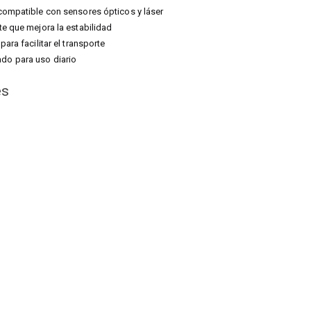
compatible con sensores ópticos y láser
te que mejora la estabilidad
para facilitar el transporte
o para uso diario
es