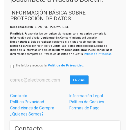
INFORMACIÓN BÁSICA SOBRE
PROTECCIÓN DE DATOS
Responsable
: INTERACTIVE HARDWARE, SL
Finalidad
: Responder las consultas planteadas por el usuario y enviarle la
información solicitada;
Legitimación
: Consentimiento del usuario;
Destinatarios
: Solo se realizan cesiones si existe una obligación legal;
Derechos
: Acceder, rectificar y suprimir, así como otros derechos, como se
indica en la información adicional;
Información Adicional
: Puede consultar la
información completa de Protección de Datos en nuestra
Política de Privacidad
.
He leído y acepto la
Política de Privacidad
.
ENVIAR
Contacto
Información Legal
Política Privacidad
Política de Cookies
Condiciones de Compra
Formas de Pago
¿Quienes Somos?
Contacto