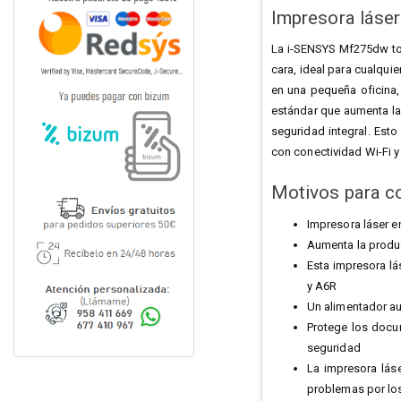
Impresora láse
La i-SENSYS Mf275dw tod
cara, ideal para cualqui
en una pequeña oficina
estándar que aumenta la 
seguridad integral. Esto
con conectividad Wi-Fi y 
Motivos para c
Impresora láser en
Aumenta la produ
Esta impresora lá
y A6R
Un alimentador au
Protege los docum
seguridad
La impresora láse
problemas por los 