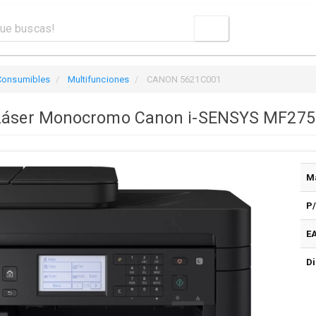
 Consumibles
Multifunciones
CANON 5621C001
 Láser Monocromo Canon i-SENSYS MF275D
M
P
E
Di