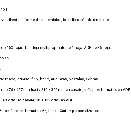
tinos
nvío directo, informe de transmisión, identificación de remitente
 de 150 hojas, bandeja multipropósito de 1 hoja, ADF de 35 hojas
hojas
s
reciclado, grueso, fino, bond, etiquetas, postales, sobres
sde 76 x 127 mm hasta 216 x 356 mm en casete, múltiples formatos en ADF
 163 g/m² en casete, 50 a 128 g/m² en ADF
 Automática en formatos A4, Legal, Carta y personalizados