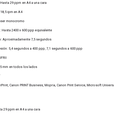
 Hasta 29 ppm en A4 a una cara
 18,5 ipm en A4
Láser monocromo
: Hasta 2400 x 600 ppp equivalente
o: Aproximadamente 7,5 segundos
sión: 5,4 segundos a 400 ppp, 7,1 segundos a 600 ppp
UFRII
 5 mm en todos los lados
í
Print, Canon PRINT Business, Mopria, Canon Print Service, Microsoft Universa
ta 29 ppm en A4 a una cara