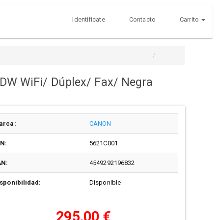
Identifícate
Contacto
Carrito
W WiFi/ Dúplex/ Fax/ Negra
arca:
CANON
/N:
5621C001
AN:
4549292196832
sponibilidad:
Disponible
295,00 €