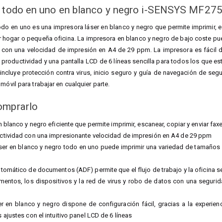
r todo en uno en blanco y negro i-SENSYS MF27
o en uno es una impresora láser en blanco y negro que permite imprimir, es
er hogar o pequeña oficina. La impresora en blanco y negro de bajo coste p
, con una velocidad de impresión en A4 de 29 ppm. La impresora es fácil
productividad y una pantalla LCD de 6 líneas sencilla para todos los que e
 incluye protección contra virus, inicio seguro y guía de navegación de segu
móvil para trabajar en cualquier parte.
omprarlo
 blanco y negro eficiente que permite imprimir, escanear, copiar y enviar fax
ctividad con una impresionante velocidad de impresión en A4 de 29 ppm
ser en blanco y negro todo en uno puede imprimir una variedad de tamaños
tomático de documentos (ADF) permite que el flujo de trabajo y la oficina s
entos, los dispositivos y la red de virus y robo de datos con una segurida
r en blanco y negro dispone de configuración fácil, gracias a la experie
ajustes con el intuitivo panel LCD de 6 líneas