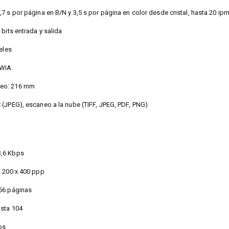
7 s por página en B/N y 3,5 s por página en color desde cristal, hasta 20 i
bits entrada y salida
eles
 WIA
eo: 216 mm
(JPEG), escaneo a la nube (TIFF, JPEG, PDF, PNG)
3,6 Kbps
a 200 x 400 ppp
56 páginas
sta 104
os