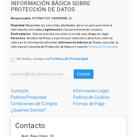
INFORMACIÓN BÁSICA SOBRE
PROTECCIÓN DE DATOS
Responsable
: INTERACTIVE HARDWARE, SL
Finalidad
: Responder las consultas planteadas por el usuario y enviarle la
información solicitada;
Legitimación
: Consentimiento del usuario;
Destinatarios
: Solo se realizan cesiones si existe una obligación legal;
Derechos
: Acceder, rectificar y suprimir, así como otros derechos, como se
indica en la información adicional;
Información Adicional
: Puede consultar la
información completa de Protección de Datos en nuestra
Política de Privacidad
.
He leído y acepto la
Política de Privacidad
.
ENVIAR
Contacto
Información Legal
Política Privacidad
Política de Cookies
Condiciones de Compra
Formas de Pago
¿Quienes Somos?
Contacto
Avd. Blas Otero, 25