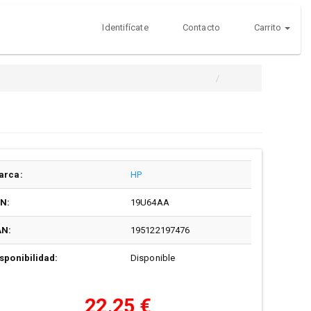
Identifícate
Contacto
Carrito
arca:
HP
/N:
19U64AA
AN:
195122197476
sponibilidad:
Disponible
22,25 €