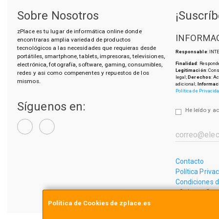
Sobre Nosotros
¡Suscríb
zPlace es tu lugar de informática online donde
INFORMAC
encontraras amplia variedad de productos
tecnológicos a las necesidades que requieras desde
Responsable
: IN
portátiles, smartphone, tablets, impresoras, televisiones,
Finalidad
: Responde
electrónica, fotografía, software, gaming, consumibles,
Legitimación
: Con
redes y asi como compenentes y repuestos de los
legal;
Derechos
: A
mismos.
adicional;
Informac
Política de Privacid
Síguenos en:
He leído y a
Contacto
Política Priva
Condiciones 
¿Quienes So
Política de Cookies de zplace.es