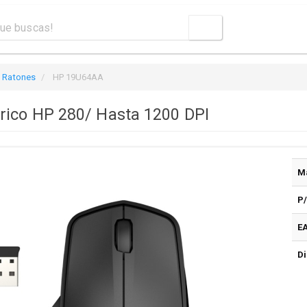
Ratones
HP 19U64AA
rico HP 280/ Hasta 1200 DPI
M
P
E
Di