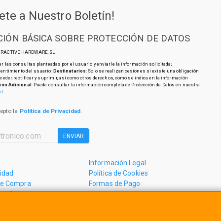
ete a Nuestro Boletín!
IÓN BÁSICA SOBRE PROTECCIÓN DE DATOS
TERACTIVE HARDWARE, SL
r las consultas planteadas por el usuario y enviarle la información solicitada;
sentimiento del usuario;
Destinatarios
: Solo se realizan cesiones si existe una obligación
cceder, rectificar y suprimir, así como otros derechos, como se indica en la información
ión Adicional
: Puede consultar la información completa de Protección de Datos en nuestra
ad
.
cepto la
Política de Privacidad
.
ENVIAR
Información Legal
cidad
Política de Cookies
de Compra
Formas de Pago
mos?