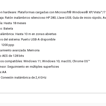
on hardware: Plataformas cargadas con Microsoft® Windows® XP/Vista™/7 
ja: Ratón inalámbrico silencioso HP 280; Llave USB; Guía de inicio rápido; Av
ía: Hasta 18 meses
o: Batería
nalámbrica: Hasta 10 m en zonas abiertas
s del sistema: Puerto USB-A disponible
a 1200 ppp
zamiento avanzada: Memoria
o AES de 128 bits
vos compatibles: Windows 11; Windows 10; macOS; Chrome OS™
nsor: Seguimiento en múltiples superficies
 x AA
 Conexión inalámbrica de 2,4 GHz