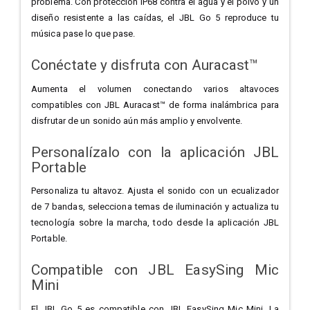
problema. Con protección IP68 contra el agua y el polvo y un
diseño resistente a las caídas, el JBL Go 5 reproduce tu
música pase lo que pase.
Conéctate y disfruta con Auracast™
Aumenta el volumen conectando varios altavoces
compatibles con JBL Auracast™ de forma inalámbrica para
disfrutar de un sonido aún más amplio y envolvente.
Personalízalo con la aplicación JBL
Portable
Personaliza tu altavoz. Ajusta el sonido con un ecualizador
de 7 bandas, selecciona temas de iluminación y actualiza tu
tecnología sobre la marcha, todo desde la aplicación JBL
Portable.
Compatible con JBL EasySing Mic
Mini
El JBL Go 5 es compatible con JBL EasySing Mic Mini. La