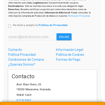
información solicitada;
Legitimación
: Consentimiento del usuario;
Destinatarios
: Solo se realizan cesiones si existe una obligación legal;
Derechos
: Acceder, rectificar y suprimir, así como otros derechos, como se
indica en la información adicional;
Información Adicional
: Puede consultar la
información completa de Protección de Datos en nuestra
Política de Privacidad
.
He leído y acepto la
Política de Privacidad
.
ENVIAR
Contacto
Información Legal
Política Privacidad
Política de Cookies
Condiciones de Compra
Formas de Pago
¿Quienes Somos?
Contacto
Avd. Blas Otero, 25
18200
Maracena
,
Granada
958411669
677410967