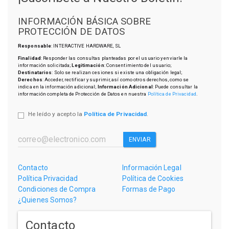
INFORMACIÓN BÁSICA SOBRE
PROTECCIÓN DE DATOS
Responsable
: INTERACTIVE HARDWARE, SL
Finalidad
: Responder las consultas planteadas por el usuario y enviarle la
información solicitada;
Legitimación
: Consentimiento del usuario;
Destinatarios
: Solo se realizan cesiones si existe una obligación legal;
Derechos
: Acceder, rectificar y suprimir, así como otros derechos, como se
indica en la información adicional;
Información Adicional
: Puede consultar la
información completa de Protección de Datos en nuestra
Política de Privacidad
.
He leído y acepto la
Política de Privacidad
.
ENVIAR
Contacto
Información Legal
Política Privacidad
Política de Cookies
Condiciones de Compra
Formas de Pago
¿Quienes Somos?
Contacto