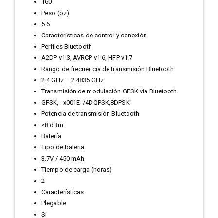
160
Peso (oz)
5.6
Características de control y conexión
Perfiles Bluetooth
A2DP v1.3, AVRCP v1.6, HFP v1.7
Rango de frecuencia de transmisión Bluetooth
2.4 GHz – 2.4835 GHz
Transmisión de modulación GFSK vía Bluetooth
GFSK, _x001E_/4DQPSK,8DPSK
Potencia de transmisión Bluetooth
<8 dBm
Batería
Tipo de batería
3.7V / 450 mAh
Tiempo de carga (horas)
2
Características
Plegable
Sí