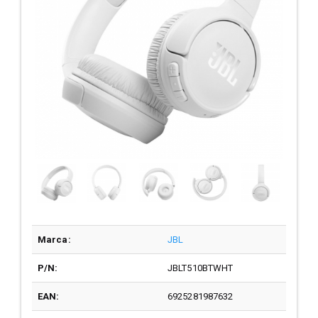
Marca:
JBL
P/N:
JBLT510BTWHT
EAN:
6925281987632