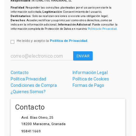
Responsable
: INTERACTIVE HARDWARE, SL
Finalidad
: Responder las consultas planteadas por el usuario y enviarle la
información solicitada;
Legitimación
: Consentimiento del usuario;
Destinatarios
: Solo se realizan cesiones si existe una obligación legal;
Derechos
: Acceder, rectificar y suprimir, así como otros derechos, como se
indica en la información adicional;
Información Adicional
: Puede consultar la
información completa de Protección de Datos en nuestra
Política de Privacidad
.
He leído y acepto la
Política de Privacidad
.
ENVIAR
Contacto
Información Legal
Política Privacidad
Política de Cookies
Condiciones de Compra
Formas de Pago
¿Quienes Somos?
Contacto
Avd. Blas Otero, 25
18200
Maracena
,
Granada
958411669