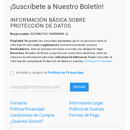
¡Suscríbete a Nuestro Boletín!
INFORMACIÓN BÁSICA SOBRE
PROTECCIÓN DE DATOS
Responsable
: INTERACTIVE HARDWARE, SL
Finalidad
: Responder las consultas planteadas por el usuario y enviarle la
información solicitada;
Legitimación
: Consentimiento del usuario;
Destinatarios
: Solo se realizan cesiones si existe una obligación legal;
Derechos
: Acceder, rectificar y suprimir, así como otros derechos, como se
indica en la información adicional;
Información Adicional
: Puede consultar la
información completa de Protección de Datos en nuestra
Política de Privacidad
.
He leído y acepto la
Política de Privacidad
.
ENVIAR
Contacto
Información Legal
Política Privacidad
Política de Cookies
Condiciones de Compra
Formas de Pago
¿Quienes Somos?