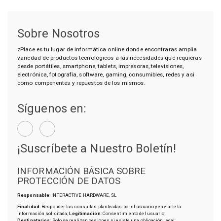
Sobre Nosotros
zPlace es tu lugar de informática online donde encontraras amplia
variedad de productos tecnológicos a las necesidades que requieras
desde portátiles, smartphone, tablets, impresoras, televisiones,
electrónica, fotografía, software, gaming, consumibles, redes y asi
como compenentes y repuestos de los mismos.
Síguenos en:
¡Suscríbete a Nuestro Boletín!
INFORMACIÓN BÁSICA SOBRE
PROTECCIÓN DE DATOS
Responsable
: INTERACTIVE HARDWARE, SL
Finalidad
: Responder las consultas planteadas por el usuario y enviarle la
información solicitada;
Legitimación
: Consentimiento del usuario;
Destinatarios
: Solo se realizan cesiones si existe una obligación legal;