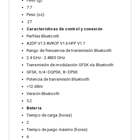
Peso (g)
7.7
Peso (oz)
.27
Características de control y conexión
Perfiles Bluetooth
A2DP V1.3 AVRCP V1.6 HFP V1.7
Rango de frecuencia de transmisión Bluetooth
2.4 GHz - 2.4835 GHz
Transmisión de modulación GFSK vía Bluetooth
GFSK, π/4–DQPSK, 8–DPSK
Potencia de transmisión Bluetooth
<12 dBm
Versión Bluetooth
5.2
Batería
Tiempo de carga (horas)
2
Tiempo de juego máximo (horas)
6