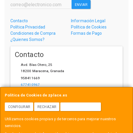
ENVIAR
Contacto
Información Legal
Política Privacidad
Política de Cookies
Condiciones de Compra
Formas de Pago
¿Quienes Somos?
Contacto
Avd. Blas Otero, 25
18200
Maracena
,
Granada
958411669
677410967
ihardware@gmail.com
Política de Cookies de zplace.es
CONFIGURAR
RECHAZAR
ACEPTAR COOKIES
Horario
Utilizamos cookies propias y de terceros para mejorar nuestros
L-V: 10:00-14:00, 17:00-21:00
servicios.