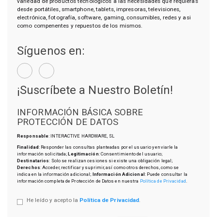
variedad de productos tecnológicos a las necesidades que requieras
desde portátiles, smartphone, tablets, impresoras, televisiones,
electrónica, fotografía, software, gaming, consumibles, redes y asi
como compenentes y repuestos de los mismos.
Síguenos en:
¡Suscríbete a Nuestro Boletín!
INFORMACIÓN BÁSICA SOBRE
PROTECCIÓN DE DATOS
Responsable
: INTERACTIVE HARDWARE, SL
Finalidad
: Responder las consultas planteadas por el usuario y enviarle la
información solicitada;
Legitimación
: Consentimiento del usuario;
Destinatarios
: Solo se realizan cesiones si existe una obligación legal;
Derechos
: Acceder, rectificar y suprimir, así como otros derechos, como se
indica en la información adicional;
Información Adicional
: Puede consultar la
información completa de Protección de Datos en nuestra
Política de Privacidad
.
He leído y acepto la
Política de Privacidad
.