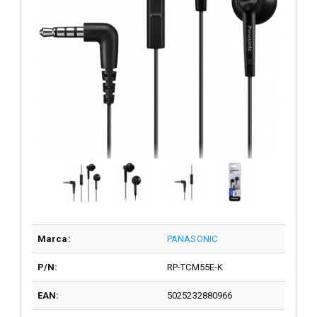
Marca:
PANASONIC
P/N:
RP-TCM55E-K
EAN:
5025232880966