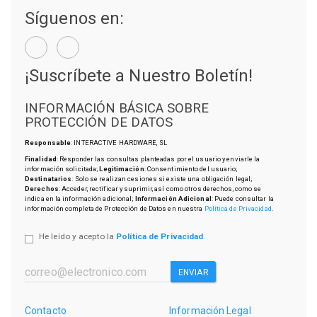
Síguenos en:
¡Suscríbete a Nuestro Boletín!
INFORMACIÓN BÁSICA SOBRE
PROTECCIÓN DE DATOS
Responsable
: INTERACTIVE HARDWARE, SL
Finalidad
: Responder las consultas planteadas por el usuario y enviarle la
información solicitada;
Legitimación
: Consentimiento del usuario;
Destinatarios
: Solo se realizan cesiones si existe una obligación legal;
Derechos
: Acceder, rectificar y suprimir, así como otros derechos, como se
indica en la información adicional;
Información Adicional
: Puede consultar la
información completa de Protección de Datos en nuestra
Política de Privacidad
.
He leído y acepto la
Política de Privacidad
.
ENVIAR
Contacto
Información Legal