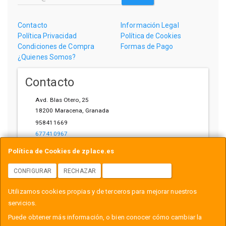
Contacto
Información Legal
Política Privacidad
Política de Cookies
Condiciones de Compra
Formas de Pago
¿Quienes Somos?
Contacto
Avd. Blas Otero, 25
18200
Maracena
,
Granada
958411669
677410967
ihardware@gmail.com
Política de Cookies de zplace.es
CONFIGURAR
RECHAZAR
ACEPTAR COOKIES
Horario
Utilizamos cookies propias y de terceros para mejorar nuestros
L-V: 10:00-14:00, 17:00-21:00
servicios.
Puede obtener más información, o bien conocer cómo cambiar la