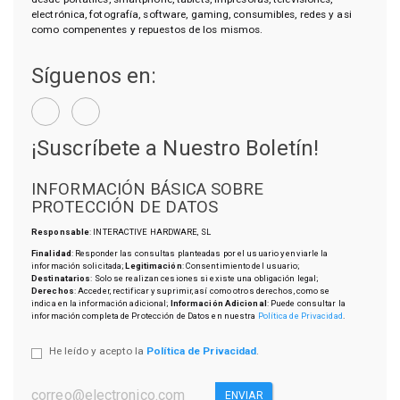
electrónica, fotografía, software, gaming, consumibles, redes y asi
como compenentes y repuestos de los mismos.
Síguenos en:
¡Suscríbete a Nuestro Boletín!
INFORMACIÓN BÁSICA SOBRE
PROTECCIÓN DE DATOS
Responsable
: INTERACTIVE HARDWARE, SL
Finalidad
: Responder las consultas planteadas por el usuario y enviarle la
información solicitada;
Legitimación
: Consentimiento del usuario;
Destinatarios
: Solo se realizan cesiones si existe una obligación legal;
Derechos
: Acceder, rectificar y suprimir, así como otros derechos, como se
indica en la información adicional;
Información Adicional
: Puede consultar la
información completa de Protección de Datos en nuestra
Política de Privacidad
.
He leído y acepto la
Política de Privacidad
.
ENVIAR