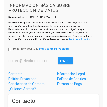
INFORMACIÓN BÁSICA SOBRE
PROTECCIÓN DE DATOS
Responsable
: INTERACTIVE HARDWARE, SL
Finalidad
: Responder las consultas planteadas por el usuario y enviarle la
información solicitada;
Legitimación
: Consentimiento del usuario;
Destinatarios
: Solo se realizan cesiones si existe una obligación legal;
Derechos
: Acceder, rectificar y suprimir, así como otros derechos, como se
indica en la información adicional;
Información Adicional
: Puede consultar la
información completa de Protección de Datos en nuestra
Política de Privacidad
.
He leído y acepto la
Política de Privacidad
.
ENVIAR
Contacto
Información Legal
Política Privacidad
Política de Cookies
Condiciones de Compra
Formas de Pago
¿Quienes Somos?
Contacto