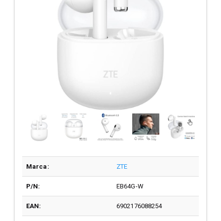
Marca:
ZTE
P/N:
EB64G-W
EAN:
6902176088254