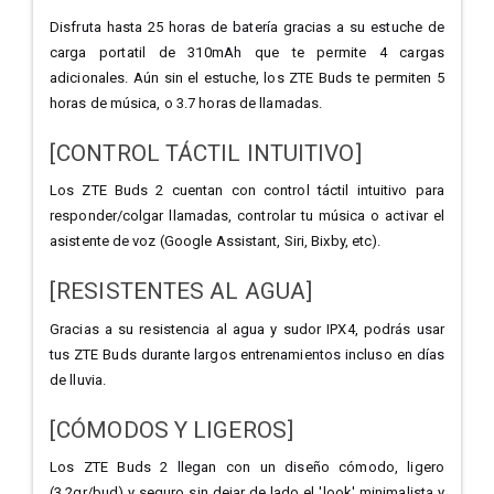
Disfruta hasta 25 horas de batería gracias a su estuche de
carga portatil de 310mAh que te permite 4 cargas
adicionales. Aún sin el estuche, los ZTE Buds te permiten 5
horas de música, o 3.7 horas de llamadas.
[CONTROL TÁCTIL INTUITIVO]
Los ZTE Buds 2 cuentan con control táctil intuitivo para
responder/colgar llamadas, controlar tu música o activar el
asistente de voz (Google Assistant, Siri, Bixby, etc).
[RESISTENTES AL AGUA]
Gracias a su resistencia al agua y sudor IPX4, podrás usar
tus ZTE Buds durante largos entrenamientos incluso en días
de lluvia.
[CÓMODOS Y LIGEROS]
Los ZTE Buds 2 llegan con un diseño cómodo, ligero
(3.2gr/bud) y seguro sin dejar de lado el 'look' minimalista y