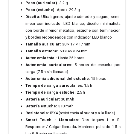
Peso (auricular):
3.2 g
Peso (estuche):
Aprox. 29.3 g
Diseño:
Ultra ligeros, ajuste cómodo y seguro, semi-
in-ear con indicador LED blanco, diseño minimalista
con borde inferior metálico, estuche con terminación
y bordes redondeados con indicador LED blanco
Tamaño auricular:
30 × 17 × 17 mm
Tamaño estuche:
50 × 46 × 24 mm
Autonomía total:
Hasta 25 horas
Autonomía auriculares:
5 horas de escucha por
carga (7.5 h sin llamada)
Autonomía adicional del estuche:
15 horas
Tiempo de carga auriculares:
1.5 h
Tiempo de carga estuche:
2.5 h
Batería auricular:
30 mAh
Batería estuche:
310 mAh
Resistencia:
IPX4 (resistencia al sudor y a la lluvia)
Smart Touch - Llamadas:
Dos toques L o R:
Responder / Colgar llamada; Mantener pulsado 1.5 s
L o R: Rechazar llamada