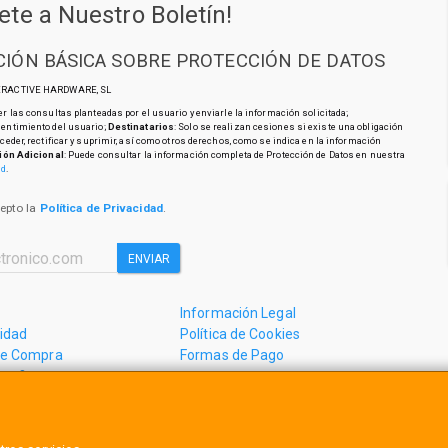
ete a Nuestro Boletín!
IÓN BÁSICA SOBRE PROTECCIÓN DE DATOS
TERACTIVE HARDWARE, SL
r las consultas planteadas por el usuario y enviarle la información solicitada;
sentimiento del usuario;
Destinatarios
: Solo se realizan cesiones si existe una obligación
cceder, rectificar y suprimir, así como otros derechos, como se indica en la información
ión Adicional
: Puede consultar la información completa de Protección de Datos en nuestra
ad
.
cepto la
Política de Privacidad
.
ENVIAR
Información Legal
cidad
Política de Cookies
de Compra
Formas de Pago
mos?