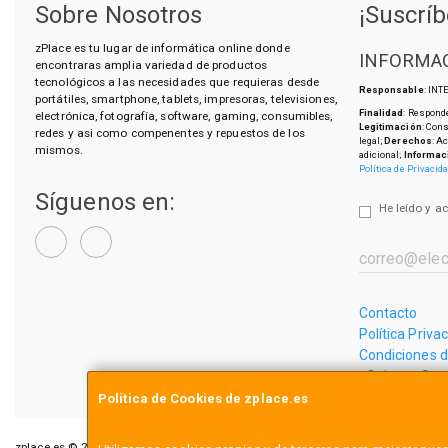
Sobre Nosotros
¡Suscríb
zPlace es tu lugar de informática online donde
INFORMAC
encontraras amplia variedad de productos
tecnológicos a las necesidades que requieras desde
Responsable
: IN
portátiles, smartphone, tablets, impresoras, televisiones,
Finalidad
: Responde
electrónica, fotografía, software, gaming, consumibles,
Legitimación
: Con
redes y asi como compenentes y repuestos de los
legal;
Derechos
: A
mismos.
adicional;
Informac
Política de Privacid
Síguenos en:
He leído y a
Contacto
Política Priva
Condiciones 
¿Quienes So
Política de Cookies de zplace.es
zplace.es © 2026