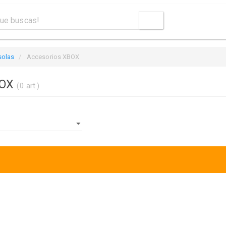
solas
Accesorios XBOX
BOX
(0 art.)