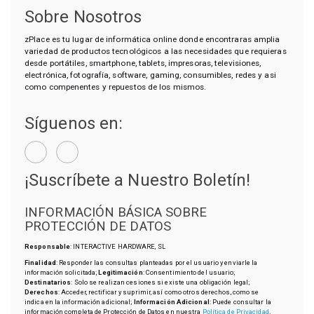
Sobre Nosotros
zPlace es tu lugar de informática online donde encontraras amplia
variedad de productos tecnológicos a las necesidades que requieras
desde portátiles, smartphone, tablets, impresoras, televisiones,
electrónica, fotografía, software, gaming, consumibles, redes y asi
como compenentes y repuestos de los mismos.
Síguenos en:
¡Suscríbete a Nuestro Boletín!
INFORMACIÓN BÁSICA SOBRE
PROTECCIÓN DE DATOS
Responsable
: INTERACTIVE HARDWARE, SL
Finalidad
: Responder las consultas planteadas por el usuario y enviarle la
información solicitada;
Legitimación
: Consentimiento del usuario;
Destinatarios
: Solo se realizan cesiones si existe una obligación legal;
Derechos
: Acceder, rectificar y suprimir, así como otros derechos, como se
indica en la información adicional;
Información Adicional
: Puede consultar la
información completa de Protección de Datos en nuestra
Política de Privacidad
.