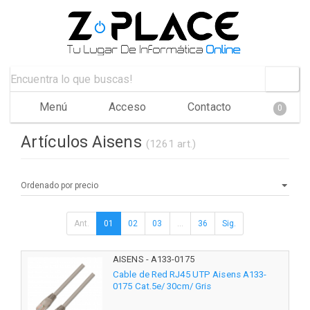
Menú
Acceso
Contacto
0
Artículos Aisens
(1261 art.)
Ant.
01
02
03
...
36
Sig.
AISENS - A133-0175
Cable de Red RJ45 UTP Aisens A133-
0175 Cat.5e/ 30cm/ Gris