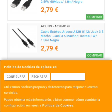
2.5W/ 60Mbps/ 1.8m/ Negro
2,79 €
COMPRAR
AISENS - A128-0142
Cable Estéreo Aisens A128-0142/ Jack 3.5
Macho - Jack 3.5 Macho/ Hasta 0.1W/
1.5m/ Negro
2,79 €
COMPRAR
AISENS - A135-0265
Política de Cookies de zplace.es
Cable de Red RJ45 UTP Aisens A135-
0265 Cat.6/ 50cm/ Gris
CONFIGURAR
RECHAZAR
ACEPTAR COOKIES
2,79 €
Utilizamos cookies propias y de terceros para mejorar nuestros
servicios.
COMPRAR
Puede obtener más información, o bien conocer cómo cambiar la
AISENS - A101-0024
configuración, en nuestra
Política de Cookies
.
Cable USB 2.0 Aisens A101-0024/ USB