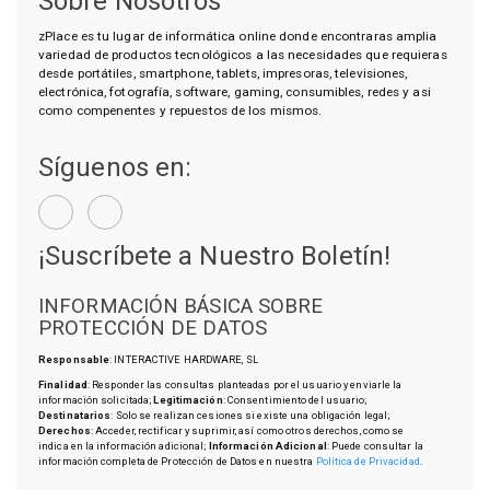
Sobre Nosotros
zPlace es tu lugar de informática online donde encontraras amplia
variedad de productos tecnológicos a las necesidades que requieras
desde portátiles, smartphone, tablets, impresoras, televisiones,
electrónica, fotografía, software, gaming, consumibles, redes y asi
como compenentes y repuestos de los mismos.
Síguenos en:
¡Suscríbete a Nuestro Boletín!
INFORMACIÓN BÁSICA SOBRE
PROTECCIÓN DE DATOS
Responsable
: INTERACTIVE HARDWARE, SL
Finalidad
: Responder las consultas planteadas por el usuario y enviarle la
información solicitada;
Legitimación
: Consentimiento del usuario;
Destinatarios
: Solo se realizan cesiones si existe una obligación legal;
Derechos
: Acceder, rectificar y suprimir, así como otros derechos, como se
indica en la información adicional;
Información Adicional
: Puede consultar la
información completa de Protección de Datos en nuestra
Política de Privacidad
.