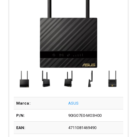
Marca:
ASUS
P/N:
90IG07E0-MO3H00
EAN:
4711081469490