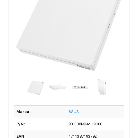
Marca:
ASUS
P/N:
90IG08N0-MU9C00
EAN:
4711387193792