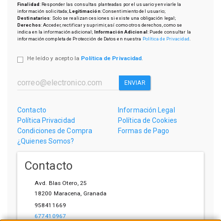
Finalidad
: Responder las consultas planteadas por el usuario y enviarle la
información solicitada;
Legitimación
: Consentimiento del usuario;
Destinatarios
: Solo se realizan cesiones si existe una obligación legal;
Derechos
: Acceder, rectificar y suprimir, así como otros derechos, como se
indica en la información adicional;
Información Adicional
: Puede consultar la
información completa de Protección de Datos en nuestra
Política de Privacidad
.
He leído y acepto la
Política de Privacidad
.
ENVIAR
Contacto
Información Legal
Política Privacidad
Política de Cookies
Condiciones de Compra
Formas de Pago
¿Quienes Somos?
Contacto
Avd. Blas Otero, 25
18200
Maracena
,
Granada
958411669
677410967