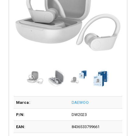
Marca:
DAEWOO
P/N:
DW2023
EAN:
8436533799661