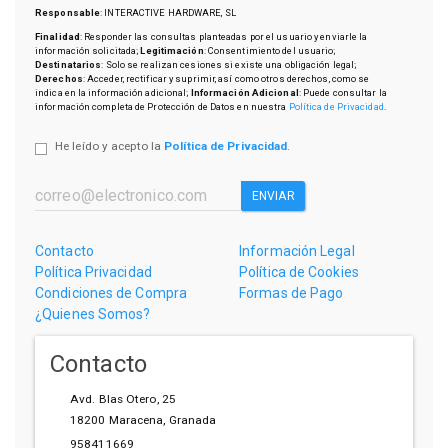
Responsable
: INTERACTIVE HARDWARE, SL
Finalidad
: Responder las consultas planteadas por el usuario y enviarle la
información solicitada;
Legitimación
: Consentimiento del usuario;
Destinatarios
: Solo se realizan cesiones si existe una obligación legal;
Derechos
: Acceder, rectificar y suprimir, así como otros derechos, como se
indica en la información adicional;
Información Adicional
: Puede consultar la
información completa de Protección de Datos en nuestra
Política de Privacidad
.
He leído y acepto la
Política de Privacidad
.
ENVIAR
Contacto
Información Legal
Política Privacidad
Política de Cookies
Condiciones de Compra
Formas de Pago
¿Quienes Somos?
Contacto
Avd. Blas Otero, 25
18200
Maracena
,
Granada
958411669