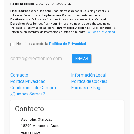
Responsable
: INTERACTIVE HARDWARE, SL
Finalidad
: Responder las consultas planteadas por el usuario y enviarle la
información solicitada;
Legitimación
: Consentimiento del usuario;
Destinatarios
: Solo se realizan cesiones si existe una obligación legal;
Derechos
: Acceder, rectificar y suprimir, así como otros derechos, como se
indica en la información adicional;
Información Adicional
: Puede consultar la
información completa de Protección de Datos en nuestra
Política de Privacidad
.
He leído y acepto la
Política de Privacidad
.
ENVIAR
Contacto
Información Legal
Política Privacidad
Política de Cookies
Condiciones de Compra
Formas de Pago
¿Quienes Somos?
Contacto
Avd. Blas Otero, 25
18200
Maracena
,
Granada
958411669