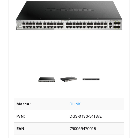
Marca:
DLINK
P/N:
DGS-3130-54TS/E
EAN:
790069470028