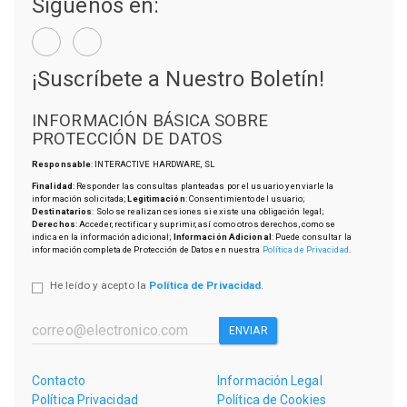
Síguenos en:
¡Suscríbete a Nuestro Boletín!
INFORMACIÓN BÁSICA SOBRE
PROTECCIÓN DE DATOS
Responsable
: INTERACTIVE HARDWARE, SL
Finalidad
: Responder las consultas planteadas por el usuario y enviarle la
información solicitada;
Legitimación
: Consentimiento del usuario;
Destinatarios
: Solo se realizan cesiones si existe una obligación legal;
Derechos
: Acceder, rectificar y suprimir, así como otros derechos, como se
indica en la información adicional;
Información Adicional
: Puede consultar la
información completa de Protección de Datos en nuestra
Política de Privacidad
.
He leído y acepto la
Política de Privacidad
.
ENVIAR
Contacto
Información Legal
Política Privacidad
Política de Cookies