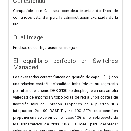
CLI estándar
Compatible con CLI, una completa interfaz de línea de
comandos estándar para la administración avanzada de la
red.
Dual Image
Pruebas de configuración sin riesgos.
El equilibrio perfecto en Switches
Managed
Las avanzadas características de gestión de capa 3 (L3) con
una relación coste/funcionalidad imbatible en su segmento
permiten que la serie DGS-3130 se despliegue en una amplia
variedad de entornos y topologías de red a unos costes de
inversión muy equilibrados. Disponen de 6 puertos 10G
integrados: 2x 10G BASE-T y 4x 10G SFP+ que permiten
proponer una solución con enlaces 10G sin el sobrecoste de
los transceivers de fibra 10G. Es ideal para desplegar
enlaces o en entornos WISP. Apliado físico de hasta 9