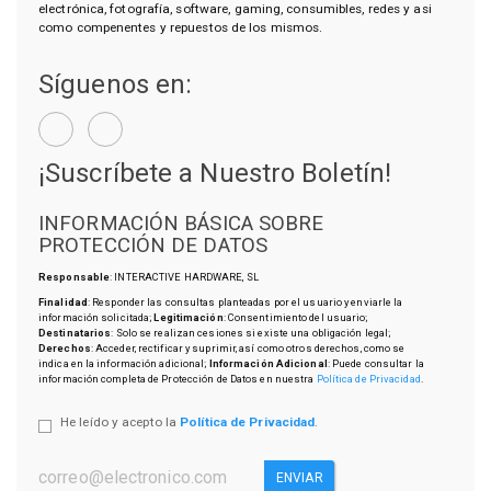
electrónica, fotografía, software, gaming, consumibles, redes y asi
como compenentes y repuestos de los mismos.
Síguenos en:
¡Suscríbete a Nuestro Boletín!
INFORMACIÓN BÁSICA SOBRE
PROTECCIÓN DE DATOS
Responsable
: INTERACTIVE HARDWARE, SL
Finalidad
: Responder las consultas planteadas por el usuario y enviarle la
información solicitada;
Legitimación
: Consentimiento del usuario;
Destinatarios
: Solo se realizan cesiones si existe una obligación legal;
Derechos
: Acceder, rectificar y suprimir, así como otros derechos, como se
indica en la información adicional;
Información Adicional
: Puede consultar la
información completa de Protección de Datos en nuestra
Política de Privacidad
.
He leído y acepto la
Política de Privacidad
.
ENVIAR