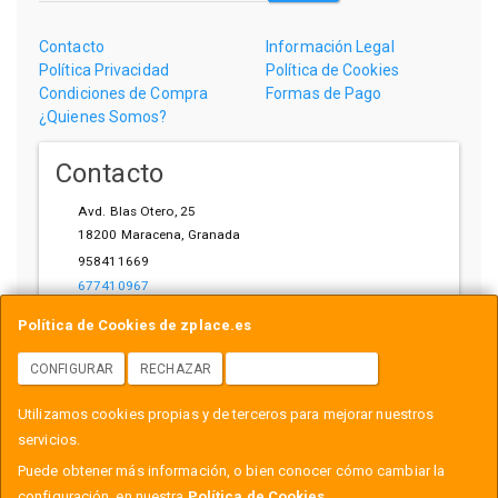
Contacto
Información Legal
Política Privacidad
Política de Cookies
Condiciones de Compra
Formas de Pago
¿Quienes Somos?
Contacto
Avd. Blas Otero, 25
18200
Maracena
,
Granada
958411669
677410967
ihardware@gmail.com
Política de Cookies de zplace.es
CONFIGURAR
RECHAZAR
ACEPTAR COOKIES
Horario
Utilizamos cookies propias y de terceros para mejorar nuestros
L-V: 10:00-14:00, 17:00-21:00
servicios.
Puede obtener más información, o bien conocer cómo cambiar la
configuración, en nuestra
Política de Cookies
.