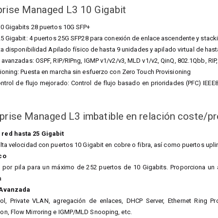
prise Managed L3 10 Gigabit
0 Gigabits 28 puertos 10G SFP+
25 Gigabit: 4 puertos 25G SFP28 para conexión de enlace ascendente y stack
ta disponibilidad Apilado físico de hasta 9 unidades y apilado virtual de has
3 avanzadas: OSPF, RIP/RIPng, IGMP v1/v2/v3, MLD v1/v2, QinQ, 802.1Qbb, RIP
ioning: Puesta en marcha sin esfuerzo con Zero Touch Provisioning
rol de flujo mejorado: Control de flujo basado en prioridades (PFC) IEEE8
prise Managed L3 imbatible en relación coste/p
red hasta 25 Gigabit
lta velocidad con puertos 10 Gigabit en cobre o fibra, así como puertos uplin
co
 por pila para un máximo de 252 puertos de 10 Gigabits. Proporciona un
a
 Avanzada
l, Private VLAN, agregación de enlaces, DHCP Server, Ethernet Ring Pr
on, Flow Mirroring e IGMP/MLD Snooping, etc.