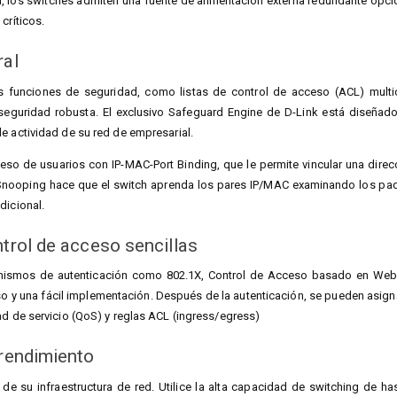
ad, los switches admiten una fuente de alimentación externa redundante opc
críticos.
ral
mas funciones de seguridad, como listas de control de acceso (ACL) mult
eguridad robusta. El exclusivo Safeguard Engine de D-Link está diseñado 
e actividad de su red de empresarial.
ceso de usuarios con IP-MAC-Port Binding, que le permite vincular una dire
ooping hace que el switch aprenda los pares IP/MAC examinando los paque
dicional.
ntrol de acceso sencillas
anismos de autenticación como 802.1X, Control de Acceso basado en We
so y una fácil implementación. Después de la autenticación, se pueden asigna
ad de servicio (QoS) y reglas ACL (ingress/egress)
 rendimiento
 de su infraestructura de red. Utilice la alta capacidad de switching de h