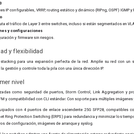
3
ces IP configurables, VRRP, routing estático y dinámico (RIPng, OSPF) IGMP y 
to
nruta el tráfico de Layer 3 entre switches, incluso si están segmentados en V
nes y configuraciones
uración y firmware sin riesgos.
ad y flexibilidad
e stacking para una expansión perfecta de la red. Amplíe su red con un 
la gestión y controle toda la pila con una única dirección IP.
imer nivel
zadas como seguridad de puertos, Storm Control, Link Aggregation y pr
M y compatibilidad con CLI estándar. Con soporte para múltiples imágenes y
uipados con 4 puertos de enlace ascendente 25G SFP28, compatibles con
et Ring Protection Switching (ERPS) para redundancia y minimizar los tiemp
vos de configuración, imágenes de arranque y syslog.