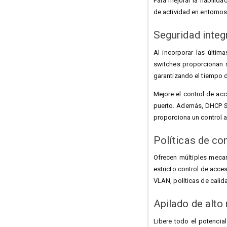
Para mejorar la fiabilid
de actividad en entornos 
Seguridad integ
Al incorporar las últi
switches proporcionan s
garantizando el tiempo d
Mejore el control de ac
puerto. Además, DHCP Sn
proporciona un control a
Políticas de co
Ofrecen múltiples mec
estricto control de acce
VLAN, políticas de calid
Apilado de alto
Libere todo el potencial