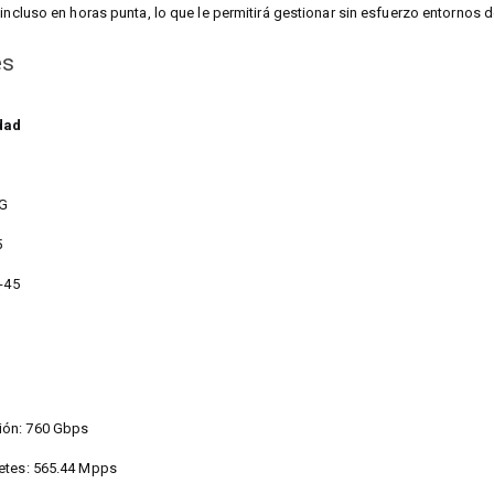
incluso en horas punta, lo que le permitirá gestionar sin esfuerzo entornos d
es
dad
5G
5
J-45
ión: 760 Gbps
etes: 565.44 Mpps