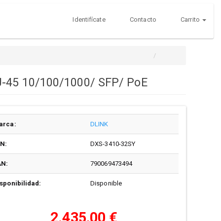
Identifícate
Contacto
Carrito
J-45 10/100/1000/ SFP/ PoE
arca:
DLINK
/N:
DXS-3410-32SY
AN:
790069473494
sponibilidad:
Disponible
2.435,00 €