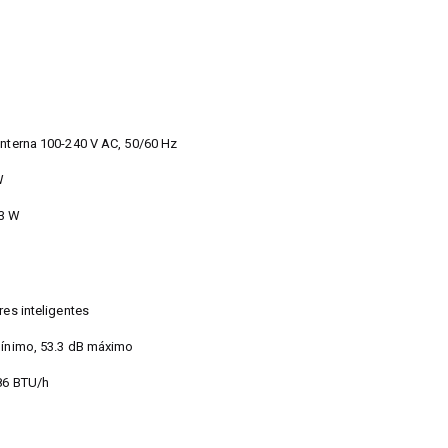
B
Interna 100-240 V AC, 50/60 Hz
W
.3 W
res inteligentes
 mínimo, 53.3 dB máximo
.86 BTU/h