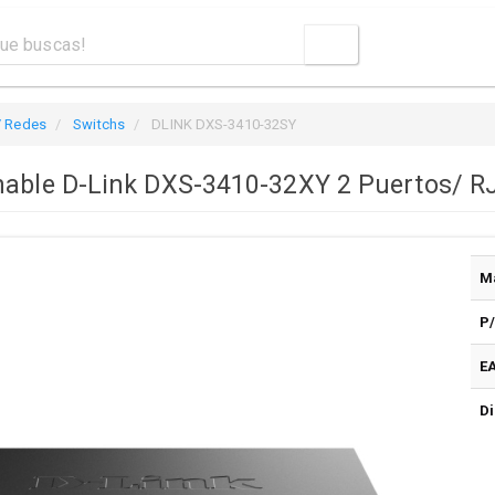
/ Redes
Switchs
DLINK DXS-3410-32SY
nable D-Link DXS-3410-32XY 2 Puertos/ R
M
P
E
Di