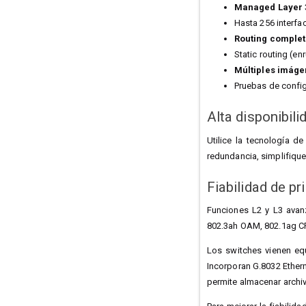
Managed Layer 
Hasta 256 interfa
Routing comple
Static routing (e
Múltiples imáge
Pruebas de config
Alta disponibilid
Utilice la tecnología d
redundancia, simplifique 
Fiabilidad de pr
Funciones L2 y L3 avan
802.3ah OAM, 802.1ag CF
Los switches vienen eq
Incorporan G.8032 Ethern
permite almacenar archi