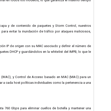
ional en todos los modelos, lo que garantiza el máximo tiempo
icapa y de contenido de paquetes y Storm Control, nuestros
para evitar la inundación de tráfico por ataques maliciosos,
cción IP de origen con su MAC asociado y definir el número de
tes DHCP y guardándolos en la whitelist del IMPB, lo que le
b (WAC), y Control de Acceso basado en MAC (MAC) para un
r a cada host políticas individuales como la pertenencia a una
asta 760 Gbps para eliminar cuellos de botella y mantener una