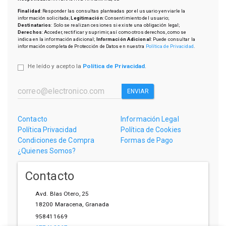
Finalidad
: Responder las consultas planteadas por el usuario y enviarle la
información solicitada;
Legitimación
: Consentimiento del usuario;
Destinatarios
: Solo se realizan cesiones si existe una obligación legal;
Derechos
: Acceder, rectificar y suprimir, así como otros derechos, como se
indica en la información adicional;
Información Adicional
: Puede consultar la
información completa de Protección de Datos en nuestra
Política de Privacidad
.
He leído y acepto la
Política de Privacidad
.
ENVIAR
Contacto
Información Legal
Política Privacidad
Política de Cookies
Condiciones de Compra
Formas de Pago
¿Quienes Somos?
Contacto
Avd. Blas Otero, 25
18200
Maracena
,
Granada
958411669