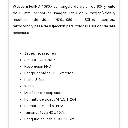
Webcam FullHD 1080p con ángulo de visión de 90º y lente
de 3.6mm, sensor de imagen 1/2.9 de 2 megapíxeles y
resolucion de vídeo 1920×1080 con 30fps. Incorpora
micrófono y base de sujección para colocarla allí donde sea
necesaria
Especificaciones
Sensor: 1/2.7 2MP
Resolución FHD
Rango de video: 1.5-5 metros
Lente: 3,6mm
30FPS
Micrófono incorporado
Formato de vídeo: MPEG, H264
Formato de audio: PCM
Tamaño: 109 x 40 x 167 mm
Longitud del cable USB: 1,5 m