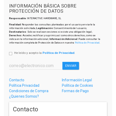
INFORMACIÓN BÁSICA SOBRE
PROTECCIÓN DE DATOS
Responsable
: INTERACTIVE HARDWARE, SL
Finalidad
: Responder las consultas planteadas por el usuario y enviarle la
información solicitada;
Legitimación
: Consentimiento del usuario;
Destinatarios
: Solo se realizan cesiones si existe una obligación legal;
Derechos
: Acceder, rectificar y suprimir, así como otros derechos, como se
indica en la información adicional;
Información Adicional
: Puede consultar la
información completa de Protección de Datos en nuestra
Política de Privacidad
.
He leído y acepto la
Política de Privacidad
.
ENVIAR
Contacto
Información Legal
Política Privacidad
Política de Cookies
Condiciones de Compra
Formas de Pago
¿Quienes Somos?
Contacto