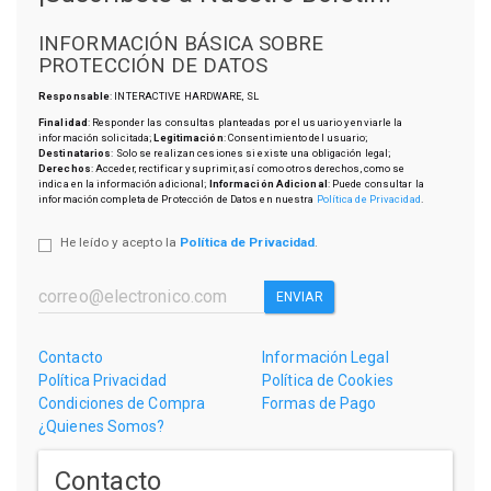
INFORMACIÓN BÁSICA SOBRE
PROTECCIÓN DE DATOS
Responsable
: INTERACTIVE HARDWARE, SL
Finalidad
: Responder las consultas planteadas por el usuario y enviarle la
información solicitada;
Legitimación
: Consentimiento del usuario;
Destinatarios
: Solo se realizan cesiones si existe una obligación legal;
Derechos
: Acceder, rectificar y suprimir, así como otros derechos, como se
indica en la información adicional;
Información Adicional
: Puede consultar la
información completa de Protección de Datos en nuestra
Política de Privacidad
.
He leído y acepto la
Política de Privacidad
.
ENVIAR
Contacto
Información Legal
Política Privacidad
Política de Cookies
Condiciones de Compra
Formas de Pago
¿Quienes Somos?
Contacto