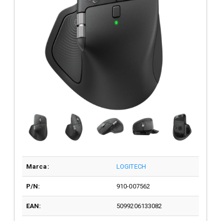
Marca:
LOGITECH
P/N:
910-007562
EAN:
5099206133082