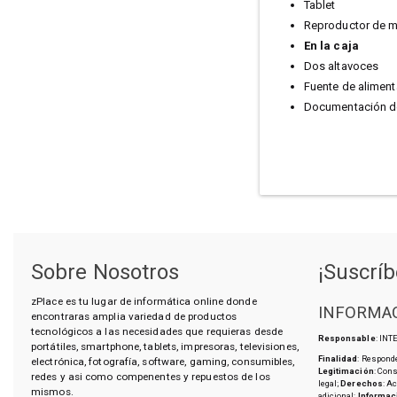
Tablet
Reproductor de 
En la caja
Dos altavoces
Fuente de alimen
Documentación de
Sobre Nosotros
¡Suscríb
zPlace es tu lugar de informática online donde
INFORMAC
encontraras amplia variedad de productos
tecnológicos a las necesidades que requieras desde
Responsable
: IN
portátiles, smartphone, tablets, impresoras, televisiones,
Finalidad
: Responde
electrónica, fotografía, software, gaming, consumibles,
Legitimación
: Con
redes y asi como compenentes y repuestos de los
legal;
Derechos
: A
mismos.
adicional;
Informac