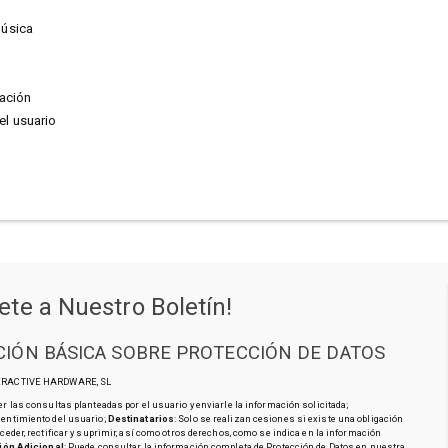
música
tación
l usuario
ete a Nuestro Boletín!
IÓN BÁSICA SOBRE PROTECCIÓN DE DATOS
TERACTIVE HARDWARE, SL
r las consultas planteadas por el usuario y enviarle la información solicitada;
sentimiento del usuario;
Destinatarios
: Solo se realizan cesiones si existe una obligación
cceder, rectificar y suprimir, así como otros derechos, como se indica en la información
ión Adicional
: Puede consultar la información completa de Protección de Datos en nuestra