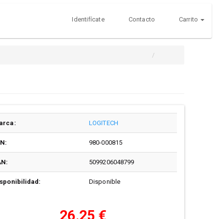
Identifícate
Contacto
Carrito
arca:
LOGITECH
/N:
980-000815
AN:
5099206048799
sponibilidad:
Disponible
26,25 €