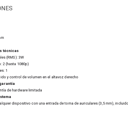
ONES
 mm
s técnicas
eales (RMS): 3W
: 2 (hasta 1080p)
es: 1
ido y control de volumen en el altavoz derecho
garantía
tía de hardware limitada
istema
lquier dispositivo con una entrada de toma de auriculares (3,5 mm), incluid