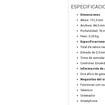
ESPECIFICACI
Dimensiones
Altura: 151,5 mm
Anchura: 84,5 mm
Profundidad: 76
Peso: 0,55 kg
Especificacione
Total de vatios r
Entrada de 3,5 mm
Toma de auricular
Controles: Encend
Información de 
Dos años de garan
Requisitos del s
Funcionan con cua
Televisor
Ordenador
Smartphone