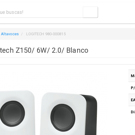
Altavoces
LOGITECH 980-000815
itech Z150/ 6W/ 2.0/ Blanco
M
P
E
Di