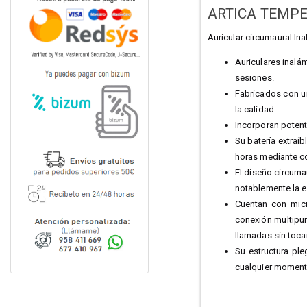
ARTICA TEMPE
Auricular circumaural In
Auriculares inalá
sesiones.
Fabricados con u
la calidad.
Incorporan potent
Su batería extra
horas mediante co
El diseño circuma
notablemente la e
Cuentan con micr
conexión multipun
llamadas sin tocar
Su estructura ple
cualquier moment