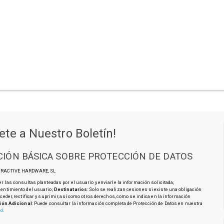
ete a Nuestro Boletín!
IÓN BÁSICA SOBRE PROTECCIÓN DE DATOS
TERACTIVE HARDWARE, SL
r las consultas planteadas por el usuario y enviarle la información solicitada;
sentimiento del usuario;
Destinatarios
: Solo se realizan cesiones si existe una obligación
cceder, rectificar y suprimir, así como otros derechos, como se indica en la información
ión Adicional
: Puede consultar la información completa de Protección de Datos en nuestra
ad
.