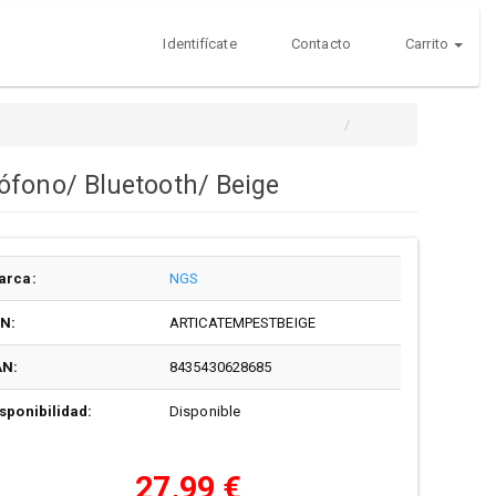
Identifícate
Contacto
Carrito
ófono/ Bluetooth/ Beige
arca:
NGS
/N:
ARTICATEMPESTBEIGE
AN:
8435430628685
sponibilidad:
Disponible
27,99 €