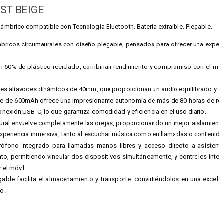
ST BEIGE
alámbrico compatible con Tecnología Bluetooth. Batería extraíble. Plegable.
mbricos circumaurales con diseño plegable, pensados para ofrecer una expe
n 60% de plástico reciclado, combinan rendimiento y compromiso con el me
es altavoces dinámicos de 40mm, que proporcionan un audio equilibrado y 
íble de 600mAh ofrece una impresionante autonomía de más de 80 horas de 
nexión USB-C, lo que garantiza comodidad y eficiencia en el uso diario.
ural envuelve completamente las orejas, proporcionando un mejor aislamiento
xperiencia inmersiva, tanto al escuchar música como en llamadas o conteni
ófono integrado para llamadas manos libres y acceso directo a asiste
to, permitiendo vincular dos dispositivos simultáneamente, y controles int
 el móvil.
gable facilita el almacenamiento y transporte, convirtiéndolos en una exce
o.