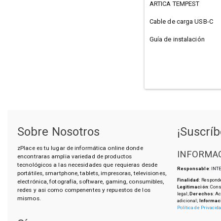
ARTICA TEMPEST
Cable de carga USB-C
Guía de instalación
Sobre Nosotros
¡Suscríb
zPlace es tu lugar de informática online donde
INFORMAC
encontraras amplia variedad de productos
tecnológicos a las necesidades que requieras desde
Responsable
: IN
portátiles, smartphone, tablets, impresoras, televisiones,
Finalidad
: Responde
electrónica, fotografía, software, gaming, consumibles,
Legitimación
: Con
redes y asi como compenentes y repuestos de los
legal;
Derechos
: A
mismos.
adicional;
Informac
Política de Privacid