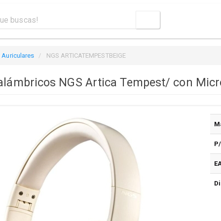
Auriculares
NGS ARTICATEMPESTBEIGE
nalámbricos NGS Artica Tempest/ con Micr
M
P
E
Di