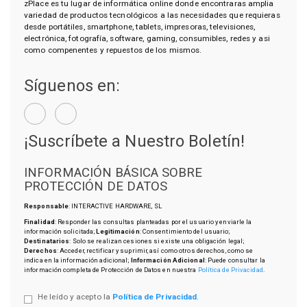
zPlace es tu lugar de informática online donde encontraras amplia
variedad de productos tecnológicos a las necesidades que requieras
desde portátiles, smartphone, tablets, impresoras, televisiones,
electrónica, fotografía, software, gaming, consumibles, redes y asi
como compenentes y repuestos de los mismos.
Síguenos en:
¡Suscríbete a Nuestro Boletín!
INFORMACIÓN BÁSICA SOBRE
PROTECCIÓN DE DATOS
Responsable
: INTERACTIVE HARDWARE, SL
Finalidad
: Responder las consultas planteadas por el usuario y enviarle la
información solicitada;
Legitimación
: Consentimiento del usuario;
Destinatarios
: Solo se realizan cesiones si existe una obligación legal;
Derechos
: Acceder, rectificar y suprimir, así como otros derechos, como se
indica en la información adicional;
Información Adicional
: Puede consultar la
información completa de Protección de Datos en nuestra
Política de Privacidad
.
He leído y acepto la
Política de Privacidad
.