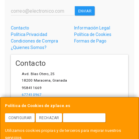
ENVIAR
Contacto
Información Legal
Política Privacidad
Política de Cookies
Condiciones de Compra
Formas de Pago
¿Quienes Somos?
Contacto
Avd. Blas Otero, 25
18200
Maracena
,
Granada
958411669
677410967
ihardware@gmail.com
Política de Cookies de zplace.es
CONFIGURAR
RECHAZAR
ACEPTAR COOKIES
Horario
Utilizamos cookies propias y de terceros para mejorar nuestros
L-V: 10:00-14:00, 17:00-21:00
servicios.