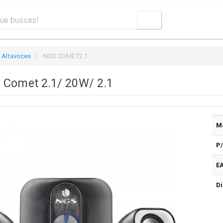
Altavoces
NGS COMET2.1
 Comet 2.1/ 20W/ 2.1
M
P
E
Di