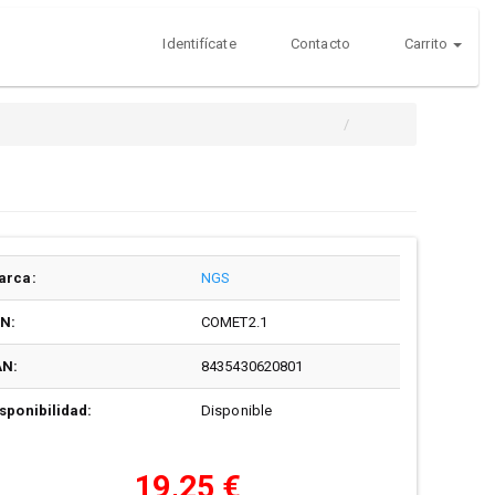
Identifícate
Contacto
Carrito
arca:
NGS
/N:
COMET2.1
AN:
8435430620801
sponibilidad:
Disponible
19,25 €