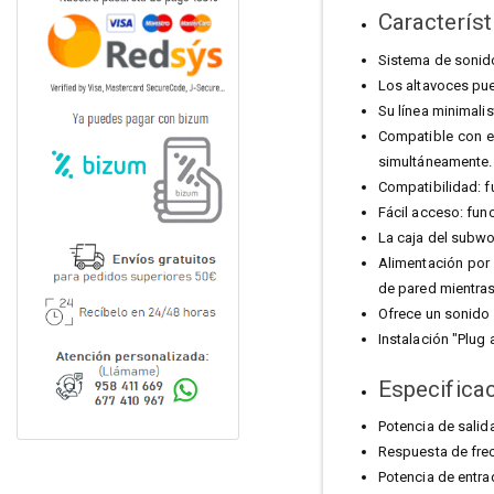
Característ
Sistema de sonid
Los altavoces pue
Su línea minimali
Compatible con e
simultáneamente.
Compatibilidad: f
Fácil acceso: fun
La caja del subwo
Alimentación por 
de pared mientras
Ofrece un sonido 
Instalación "Plug 
Especifica
Potencia de salid
Respuesta de fre
Potencia de entr