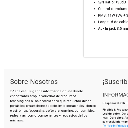
5/N Ratio: =30dB
Control de volu
RMS: 11W (5W + 
Longitud de cabl
Aux In jack 3,5m
Sobre Nosotros
¡Suscríb
zPlace es tu lugar de informática online donde
INFORMAC
encontraras amplia variedad de productos
tecnológicos a las necesidades que requieras desde
Responsable
: IN
portátiles, smartphone, tablets, impresoras, televisiones,
Finalidad
: Responde
electrónica, fotografía, software, gaming, consumibles,
Legitimación
: Con
redes y asi como compenentes y repuestos de los
legal;
Derechos
: A
mismos.
adicional;
Informac
Política de Privacid