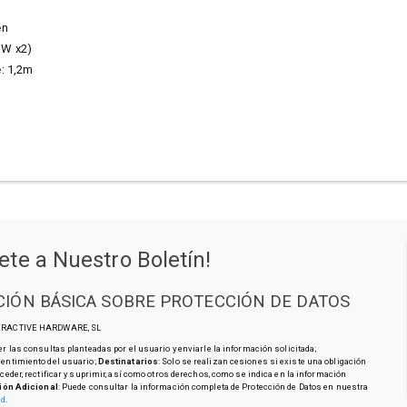
men
3W x2)
e: 1,2m
m
ete a Nuestro Boletín!
IÓN BÁSICA SOBRE PROTECCIÓN DE DATOS
TERACTIVE HARDWARE, SL
r las consultas planteadas por el usuario y enviarle la información solicitada;
sentimiento del usuario;
Destinatarios
: Solo se realizan cesiones si existe una obligación
cceder, rectificar y suprimir, así como otros derechos, como se indica en la información
ión Adicional
: Puede consultar la información completa de Protección de Datos en nuestra
ad
.