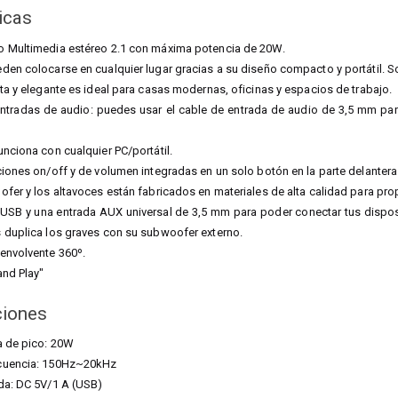
icas
o Multimedia estéreo 2.1 con máxima potencia de 20W.
den colocarse en cualquier lugar gracias a su diseño compacto y portátil. So
sta y elegante es ideal para casas modernas, oficinas y espacios de trabajo.
ntradas de audio: puedes usar el cable de entrada de audio de 3,5 mm par
unciona con cualquier PC/portátil.
ciones on/off y de volumen integradas en un solo botón en la parte delanter
ofer y los altavoces están fabricados en materiales de alta calidad para pr
USB y una entrada AUX universal de 3,5 mm para poder conectar tus disposi
 duplica los graves con su subwoofer externo.
envolvente 360º.
and Play"
ciones
a de pico: 20W
cuencia: 150Hz~20kHz
ada: DC 5V/1 A (USB)