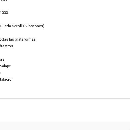
 1000
(Rueda Scroll + 2 botones)
odas las plataformas
iestros
cas
alaje:
me
talación