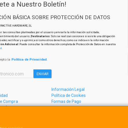
ete a Nuestro Boletín!
IÓN BÁSICA SOBRE PROTECCIÓN DE DATOS
TERACTIVE HARDWARE, SL
r las consultas planteadas por el usuario y enviarle la información solicitada;
sentimiento del usuario;
Destinatarios
: Solo se realizan cesiones si existe una obligación
cceder, rectificar y suprimir, así como otros derechos, como se indica en la información
ión Adicional
: Puede consultar la información completa de Protección de Datos en nuestra
ad
.
cepto la
Política de Privacidad
.
ENVIAR
Información Legal
cidad
Política de Cookies
de Compra
Formas de Pago
mos?