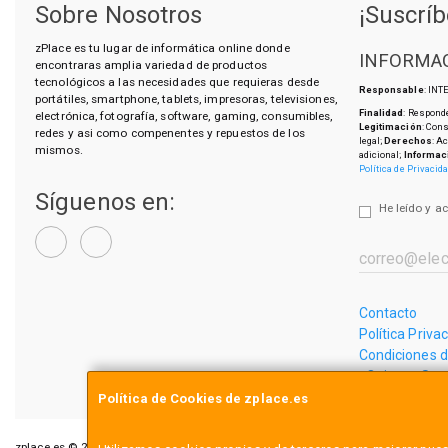
Sobre Nosotros
¡Suscríb
zPlace es tu lugar de informática online donde
INFORMAC
encontraras amplia variedad de productos
tecnológicos a las necesidades que requieras desde
Responsable
: IN
portátiles, smartphone, tablets, impresoras, televisiones,
Finalidad
: Responde
electrónica, fotografía, software, gaming, consumibles,
Legitimación
: Con
redes y asi como compenentes y repuestos de los
legal;
Derechos
: A
mismos.
adicional;
Informac
Política de Privacid
Síguenos en:
He leído y a
Contacto
Política Priva
Condiciones 
¿Quienes So
Política de Cookies de zplace.es
zplace.es © 2026