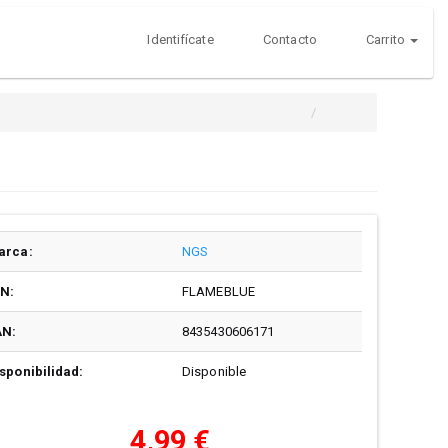
Identifícate
Contacto
Carrito
arca:
NGS
/N:
FLAMEBLUE
AN:
8435430606171
sponibilidad:
Disponible
4,99 €